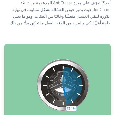
أحد؟) تعرّف على ميزة AntiCrease المدعومة من تقنيّة
IonGuard. حيث يدور حوض الغسّالة بشكل متناوب في نهاية
الدّورة ليبقي الغسيل منعشًا وخاليًا من الطيّات. وهو ما يعني
حاجة أقلّ للكي والمزيد من الوقت لفعل ما تحبّين بدلًا من ذلك.