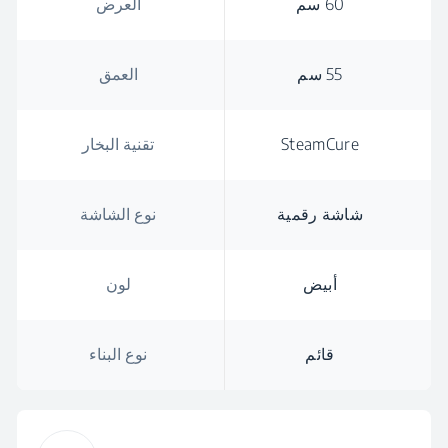
60 سم
العرض
55 سم
العمق
SteamCure
تقنية البخار
شاشة رقمية
نوع الشاشة
أبيض
لون
قائم
نوع البناء