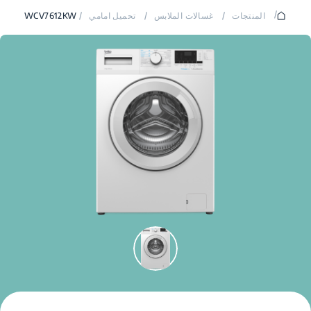
/
المنتجات
/
غسالات الملابس
/
تحميل امامي
/
WCV7612KW