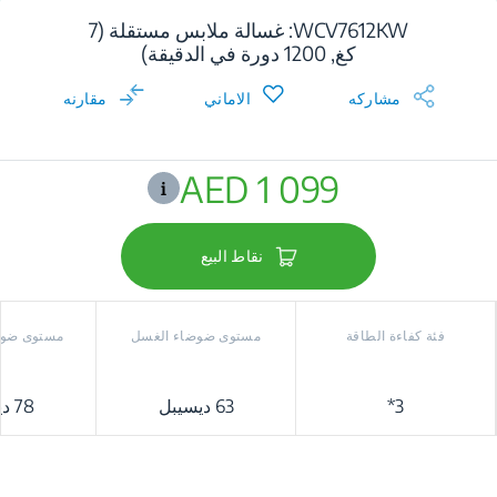
WCV7612KW: غسالة ملابس مستقلة (7
كغ, 1200 دورة في الدقيقة)
مشاركه
الاماني
مقارنه
AED 1 099
نقاط البيع
فئة كفاءة الطاقة
مستوى ضوضاء الغسل
مستوى ضوض
3*
63 ديسيبل
78 ديسيبل