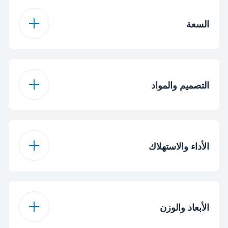
مانع للتسريب
السعة
بخار رأسي
1.8 لتر
سعة خزان المياه
1.8 لتر
سعة خزان المياه
التصميم والمواد
1.8 متر
طول سلك الطاقة
Blue
لون
الأداء والاستهلاك
خزان مياه قابل للإزالة
0.9 كغ مكواة خفيفة
مقبض خفيف الوزن
2800 واط
الطاقة
الوزن
الأبعاد والوزن
220 - 240 فولت
فولت