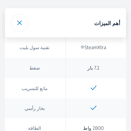
أهم الميزات
SteamXtra®
تقنية سول بليت
7.2 بار
ضغط
مانع للتسريب
بخار رأسي
2800 واط
الطاقة