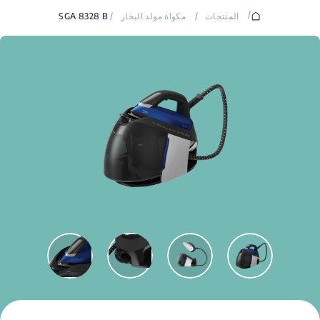
/
المنتجات
/
مكواة مولد البخار
/
SGA 8328 B