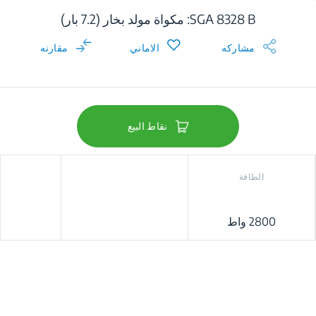
SGA 8328 B: مكواة مولد بخار (7.2 بار)
مشاركه
الاماني
مقارنه
نقاط البيع
الطاقة
2800 واط