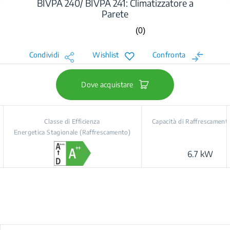
BIVPA 240/ BIVPA 241: Climatizzatore a
Parete
(0)
Nessuna
valutazione.
Stesso
Condividi
Wishlist
Confronta
link
alla
pagina.
Dove acquistare
Classe di Efficienza
Capacità di Raffrescament
Energetica Stagionale (Raffrescamento)
6.7 kW