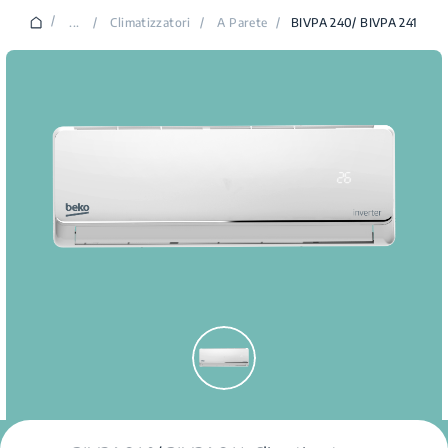
/
...
/
Climatizzatori
/
A Parete
/
BIVPA 240/ BIVPA 241