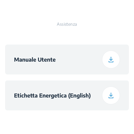
Frequenza
50 Hz
Peso Unità Esterna
45 kg
(kg)
Assistenza
Altezza Prodotto
39.7 cm
Imballato Unità
Interna (cm)
Manuale Utente
Larghezza Prodotto
115.5 cm
Imballato Unità
Interna (cm)
Etichetta Energetica (English)
Profondità Prodotto
31.2 cm
Imballato Unità
Interna (cm)