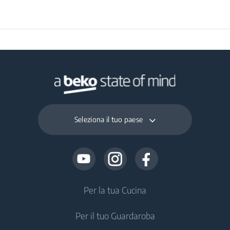
Peso Prodotto
18 kg
Imballato Unità
Interna (kg)
Altezza Prodotto
77 cm
Imballato Unità
Esterna (cm)
Seleziona il tuo paese
Larghezza Prodotto
102 cm
Imballato Unità
Esterna (cm)
Profondità Prodotto
Per la tua Cucina
43 cm
Imballato Unità
Esterna (cm)
Per il tuo Guardaroba
Frigoriferi e Congelatori