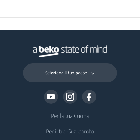
Profondità Prodotto
27 cm
Imballato Unità
Interna (cm)
Peso Prodotto
11.5 kg
Imballato Unità
Interna (kg)
Altezza Prodotto
Seleziona il tuo paese
61.5 cm
Imballato Unità
Esterna (cm)
Larghezza Prodotto
81.5 cm
Imballato Unità
Per la tua Cucina
Esterna (cm)
Per il tuo Guardaroba
Frigoriferi e Congelatori