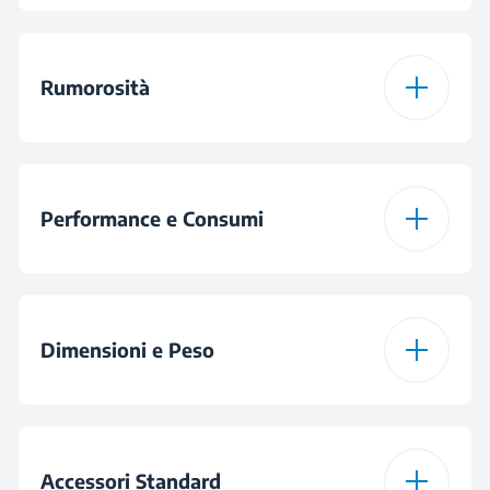
Jet Cool
Rumorosità
Jet Heat
Rumorosità Unità
Restart Automatico
53 dBA
Raffreddamento
Performance e Consumi
Interna (dBA)
Deumidificazione
Rumorosità Unità
Capacità di
2.6 kW
53 dBA
Interna in Modalità
Raffrescamento (kW)
Controllo Automatico
Dimensioni e Peso
Riscaldamento (dBA)
della Temperatura
Riscaldamento P
2.1 kW
Rumorosità Unità
Design (kW)
Altezza Unità Interna
Modalità Dolce Sonno
Esterna in Modalità
28.5 cm
61 dBA
(cm)
Raffreddamento
Accessori Standard