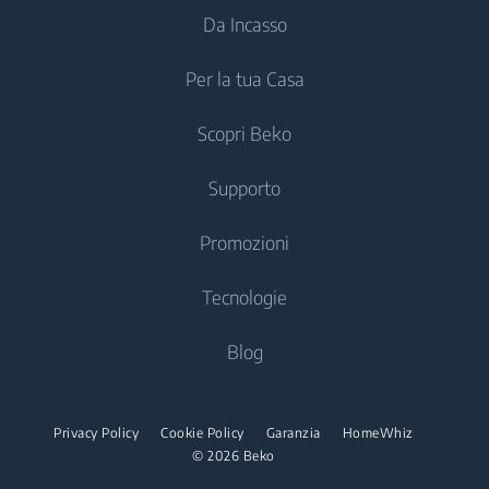
Profondità Prodotto
Da Incasso
35 cm
Imballato Unità
Frigoriferi Monoporta
Lavatrici
Esterna (cm)
Per la tua Casa
Congelatori
Lavatrici a Libera Installazione
Frigoriferi e Congelatori
Frigoriferi
Peso Prodotto
Scopri Beko
Lavatrici da Incasso
Frigoriferi Monoporta da incasso
25 kg
Imballato Unità
Trattamento dell'Aria
Frigoriferi Monoporta da incasso
Esterna (kg)
Lavasciuga
Supporto
Congelatori Monoporta da incasso
Climatizzatori
Congelatori da Incasso
Lavasciuga a Libera Installazione
Frigoriferi da incasso
Chi siamo
Promozioni
Ventilatori
Frigoriferi da Incasso
Classe Climatica
T1
Lavasciuga da Incasso
Cottura
Beko Corporate
Purificatori d'Aria
Registra il tuo elettrodomestico
Cottura
Tecnologie
Asciugatrici
Partnerships
Deumidificatori
Forni
Prenota un intervento
Cucine
Cashback frigoriferi
Blog
Sostenibilità
Cassetti Scaldavivande
Asciugatrici
Aspirazione
Piani di protezione
Forni
10 anni di Servizi di Riparazione con ricambi gratis
EnergySpin
Lavora in Beko
Microonde da Incasso
Ferri da Stiro
Contattaci
Robot Aspirapolvere
Fornetti Elettrici
Garanzia 2+3 anni
Privacy Policy
Cookie Policy
Garanzia
HomeWhiz
HARVESTfresh™
Beko Professional
Piani cottura
Manuali d'uso
© 2026 Beko
Aspirapolvere Senza Fili
Ferri da Stiro a Vapore
Cassetti Scaldavivande
STEAMcure™
Portale RMA
Set da Incasso