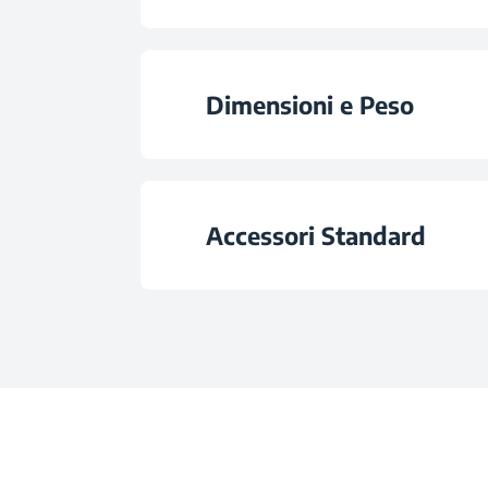
Rumorosità Unità Interna a Bassa Veloci
Timer
Classe Energetica Raffr
Dimensioni e Peso
Decongelament
Portata d'Aria (m3
Velocità Ventilazi
Altezza Unità Intern
Rimozione Umidi
Accessori Standard
Controllo Remo
Larghezza Unità Inter
Classe di Efficienza Energetica Stag
Dimensione del Cavo di Alime
Tipo di Filtro
Profondità Unità Inte
Efficienza Energeti
Cavo di Alimentaz
Peso Unità Interna 
Classe Climatic
Cavo di Collegamento per Inte