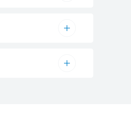
51 dBA
24 ore
A
320 m³/h
2
33.5 cm
1.2 L/h
isplay LCD
28.5 cm
A+
3*1,0 mm2
o Lavabile Basic
69.8 cm
2.6
23.5 kg
T1