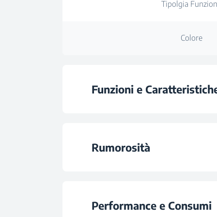
Tipolgia Funzio
Colore
Funzioni e Caratteristich
Restart Automat
Rumorosità
Deumidificazion
Rumorosità Unità Raffreddamen
Modalità Dolce S
Performance e Consumi