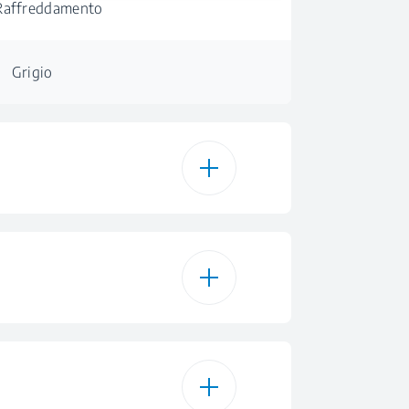
Raffreddamento
Grigio
65 dBA