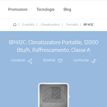
Promozioni
Tecnologie
Blog
/
Prodotti
/
Climatizzatori
/
Portatili
/
BP412C
BP412C: Climatizzatore Portatile, 12000
Btu/h, Raffrescamento, Classe A
Condividi
Wishlist
Confronta