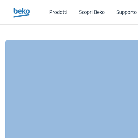
Main content starts here
Prodotti
Scopri Beko
Supporto