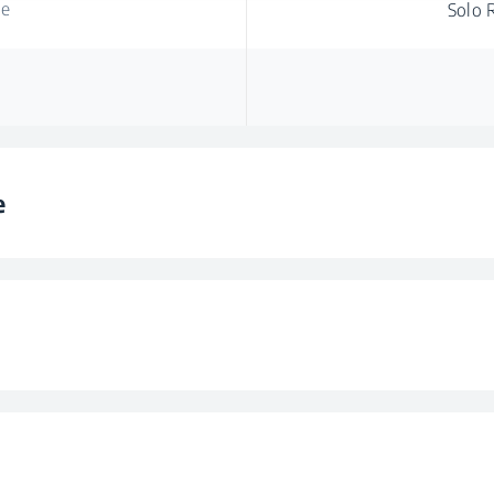
ne
Solo 
e
ico
e
to Interna (dBA)
onno