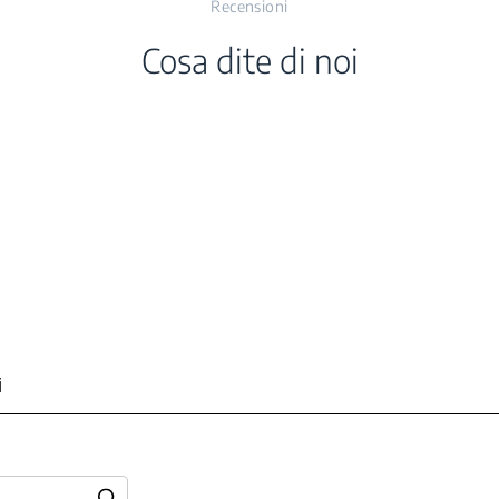
Recensioni
ità Interna (cm)
nto a Freddo
Cosa dite di noi
nità Interna (cm)
nità Interna (cm)
à Interna (kg)
a