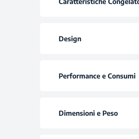
Caratteristiche Congelat
Volume Totale (
Capacità di Congelamento Giorna
Volume Comparto Congel
Design
Posizione Congela
Performance e Consumi
Posizione Displ
Classe di Efficienza En
Tipo di Controll
Dimensioni e Peso
Consumo Energetico Annuo
Tipologia di Inca