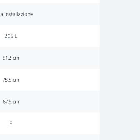
ra Installazione
205 L
91.2 cm
75.5 cm
67.5 cm
E