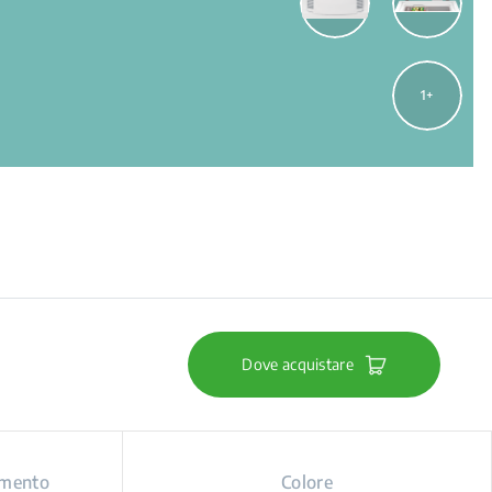
1
Dove acquistare
amento
Colore