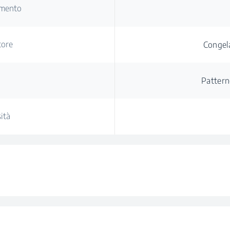
amento
tore
Congel
Pattern
ità
rdo