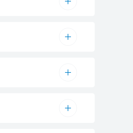
205 L
9.5 kg
205 L
atore Orizzontale
 Light & Pot
E
Meccanico
202
ra Installazione