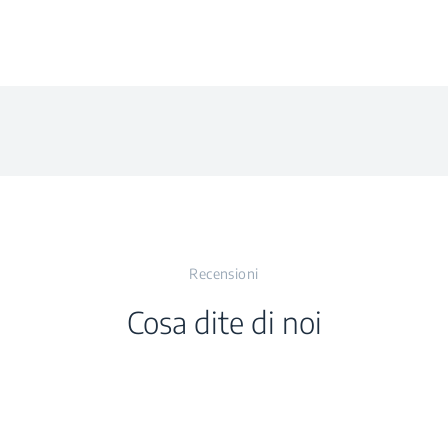
ro (kWh/giorno)
Pattern
liero a 32°C
nte esterno (°C)
à (dBA)
a
Recensioni
aggio
Cosa dite di noi
laggio
laggio
ità