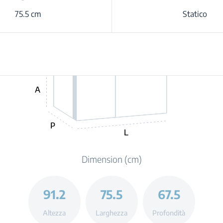
75.5 cm
Statico
A
P
L
Dimension (cm)
91.2
75.5
67.5
Altezza
Larghezza
Profondità