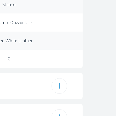
Statico
atore Orizzontale
ed White Leather
C
205 L