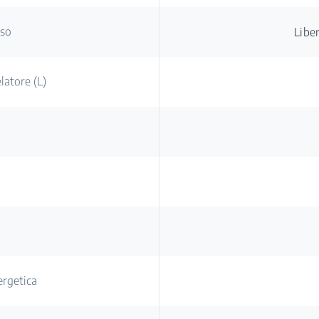
sso
Libe
atore (L)
ergetica