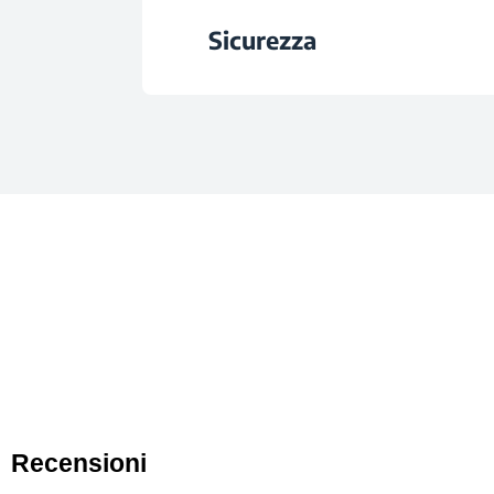
Altezza
Consumo Energetico Giornalie
Sicurezza
Colore
Larghezza
Consumo Energetico Giorna
Temperatura Minima dell'Ambie
Profondità
Livello di Rumorosit
Blocco Porta
Peso
Classe Climatic
Altezza con Imball
Voltaggio
Larghezza con Imbal
Frequenza
Profondità con Imbal
Classe di Rumoros