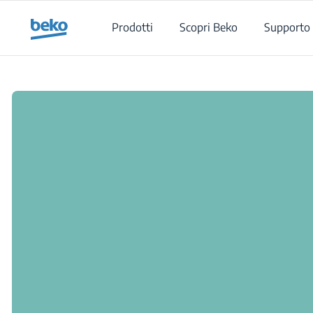
Main content starts here
Prodotti
Scopri Beko
Supporto