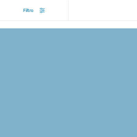
/
Prodotti
/
Cucine
/
Cucine 90 cm
Filtro