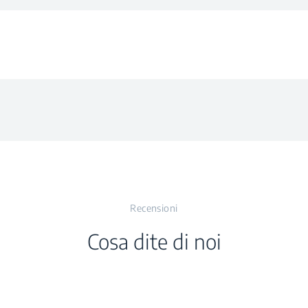
ntola
no
ovibile
ntola
ergetica
tà
ore
Cavità
raibili
Griglie di
otale
raibili
Recensioni
S
Cosa dite di noi
Porta
aggio