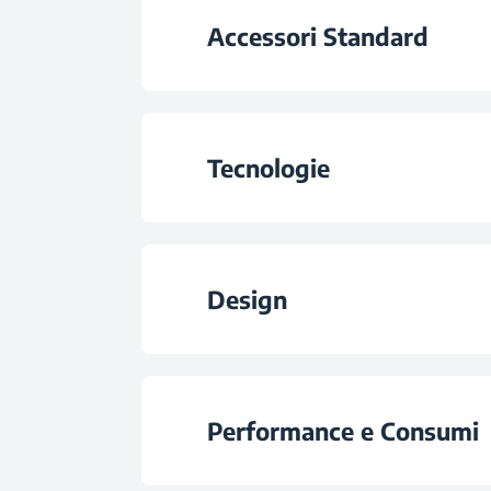
Accessori Standard
Numero di Funzi
Numero di Teglie St
Scongelament
Tecnologie
Numero di Teglie Pr
Assistito con Vent
Tipologia Grill
Numero di Ripiani a G
Design
Cottura Tradizion
Ventola di Raffredd
Cottura Multi-Live
Tipologia di Illuminazio
Performance e Consumi
Grill Elettrico
Display