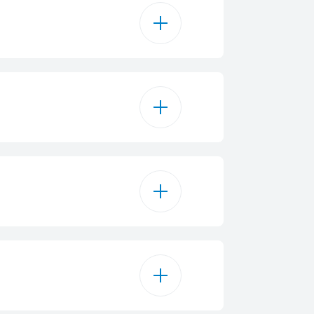
8
1
1
ill Elettrico
1
inazione Alogena
Timer