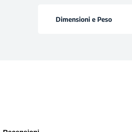
Riscaldamento a Ve
Volume del For
Vetro Controporta Rem
Dimensioni e Peso
Mezzo-Grill con Ve
Classe di Efficienza En
Numero di Cavi
Altezza
Resistenza Inferi
Fonte Riscaldamento 
Numero di Griglie Est
Larghezza
Potenza Elettrica T
Numero di Griglie Est
Profondità
Voltaggio
Colore Cavità
Peso
Frequenza
Tipologia Apertura 
Altezza con Imball