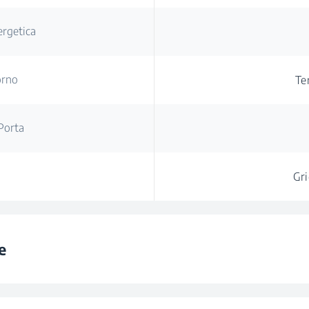
ergetica
orno
Te
Porta
Gri
e
orno
Te