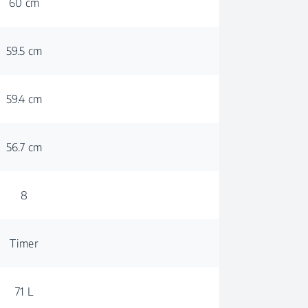
60 cm
59.5 cm
59.4 cm
56.7 cm
8
Timer
71 L