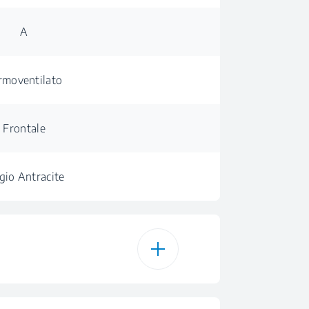
A
rmoventilato
Frontale
gio Antracite
rmoventilato