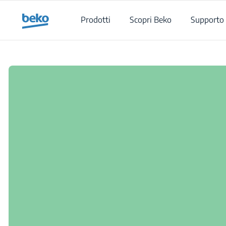
Main content starts here
Prodotti
Scopri Beko
Supporto