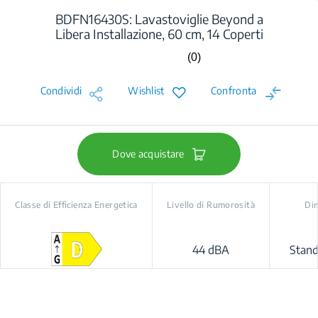
BDFN16430S: Lavastoviglie Beyond a
Libera Installazione, 60 cm, 14 Coperti
(0)
Nessuna
valutazione.
Stesso
Condividi
Wishlist
Confronta
link
alla
pagina.
Dove acquistare
Classe di Efficienza Energetica
Livello di Rumorosità
Di
44 dBA
Stan