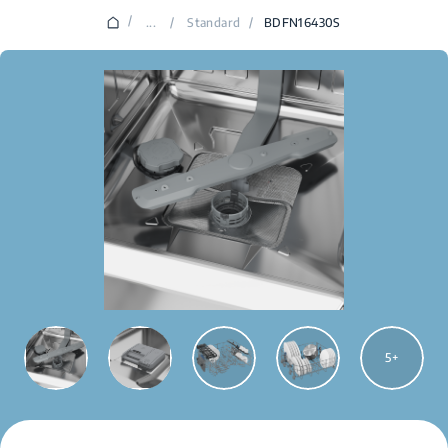
/
...
/
Standard
/
BDFN16430S
5