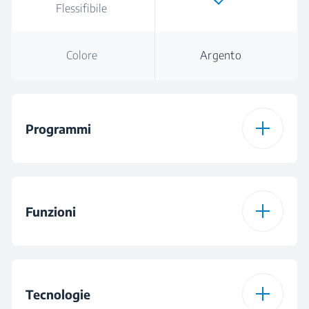
Flessifibile
Colore
Argento
Programmi
Numero di Programmi
5
Funzioni
Programma 1
Programma Intensive
70 °C
Funzione 1
Hygiene Intense
Tecnologie
Programma 2
Programma Eco 50°C