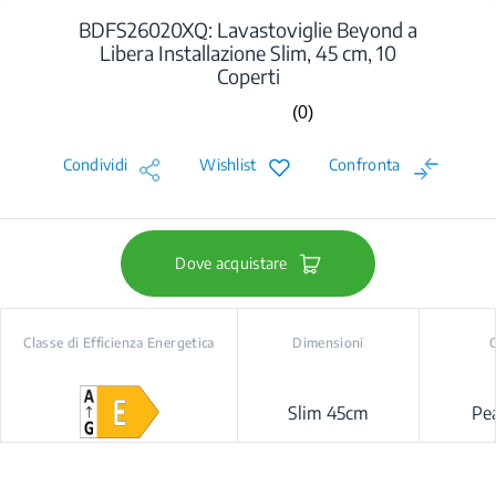
BDFS26020XQ: Lavastoviglie Beyond a
Libera Installazione Slim, 45 cm, 10
Coperti
(0)
Nessuna
valutazione.
Stesso
Condividi
Wishlist
Confronta
link
alla
pagina.
Dove acquistare
Classe di Efficienza Energetica
Dimensioni
Slim 45cm
Pea