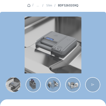
/
...
/
Slim
/
BDFS26020XQ
3