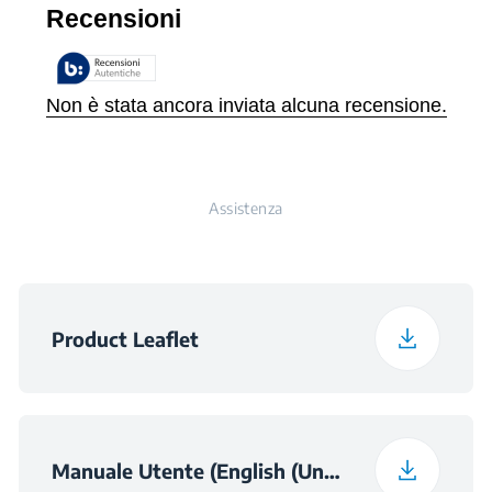
Imballaggio
Classe di Rumorosità
C
Profondità con
66.1 cm
Imballaggio
Peso con Imballaggio
37.9 kg
Assistenza
Product Leaflet
Manuale Utente (English (United Kingdom))