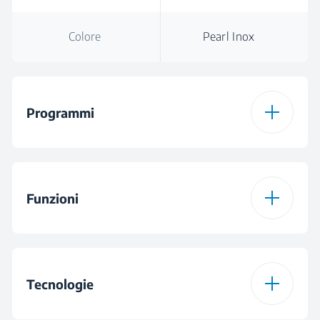
Colore
Pearl Inox
Programmi
Numero di Programmi
6
Funzioni
Programma 1
Programma
Automatico
Funzione 1
Hygiene Intense
Tecnologie
Programma 2
Programma Intensive
70 °C
Funzione 2
AquaIntense