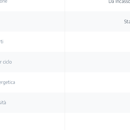
ione
Da Incass
St
ti
 ciclo
ergetica
ità