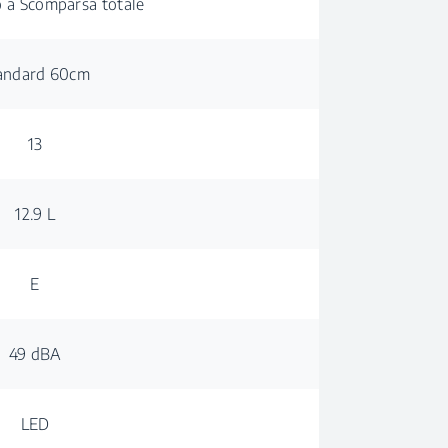
o a Scomparsa totale
andard 60cm
13
12.9 L
E
49 dBA
LED