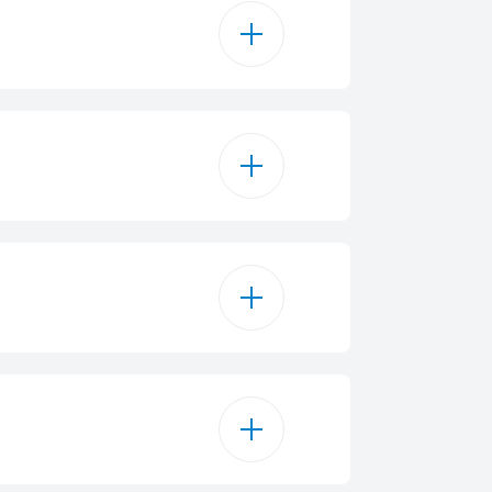
ramma Eco 50°C
Pastiglia
a Intensive 70 °C
ezzo Carico
ma Clean & Shine™
ma Quick & Shine®
 per 3h/6h/9h
rgramma Mini
on Loaded Adjustable_L
glia Automatica
4
Statico