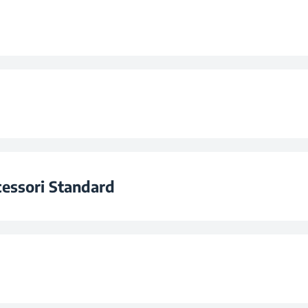
Prog
Programm
M
Program
ibile
cessori Standard
Program
ta
Sì
Po
llo Superiore
New 3 Positi
ia
Pasti
estello Inferiore)
tura