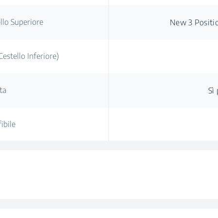
llo Superiore
New 3 Positi
estello Inferiore)
ta
Sì
ibile
ammi