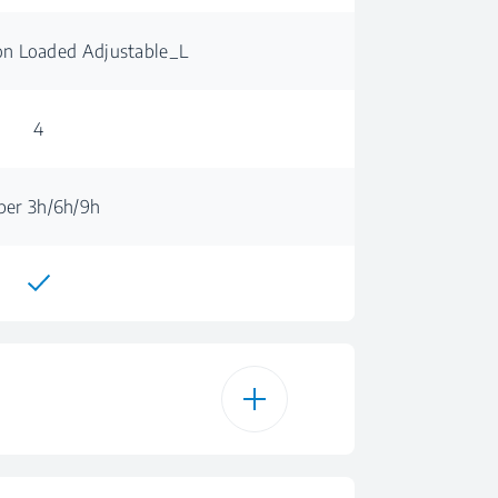
on Loaded Adjustable_L
4
 per 3h/6h/9h
5