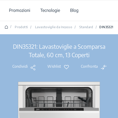
Promozioni
Tecnologie
Blog
/
Prodotti
/
Lavastoviglie da Incasso
/
Standard
/
DIN35321
DIN35321: Lavastoviglie a Scomparsa
Totale, 60 cm, 13 Coperti
Condividi
Wishlist
Confronta