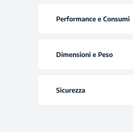
Materiale dello Zoc
Cestello Porta Po
Performance e Consumi
Tipo Display
Supporto per Cali
Numero di Coper
Pannello di Controllo con D
Dimensioni e Peso
Numero di Ripiani per 
Classe di Efficienza En
Design Irrorato
Altezza
Consumo Energetico
Sicurezza
Serbatoio Scorrevole del Detersivo
Larghezza
Consumo di Energia (kW
Tipo di Installazione
Sicurezza Ingresso 
Profondità
Consumo d'Acqua per