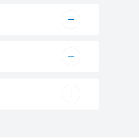
o in Acciaio Inox
correvole per Posate
LED
13
2
E
atore Potenziato
81.8 cm
2 kWh/anno
59.8 cm
0.937 kWh
SlidingFit
aterSafe+™
55 cm
12.9 L