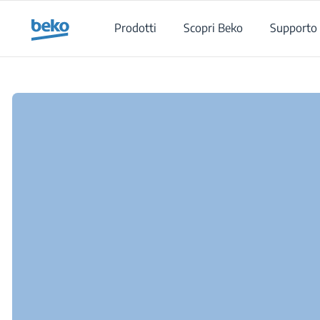
Main content starts here
Prodotti
Scopri Beko
Supporto