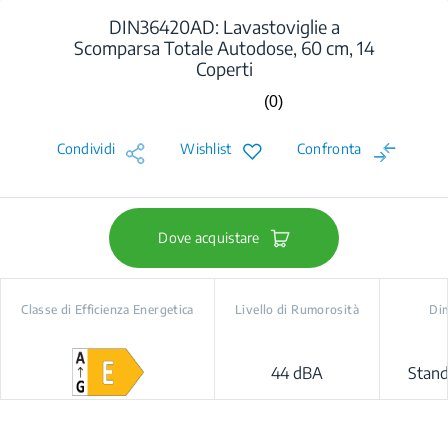
DIN36420AD: Lavastoviglie a
Scomparsa Totale Autodose, 60 cm, 14
Coperti
(0)
Nessuna
valutazione.
Stesso
Condividi
Wishlist
Confronta
link
alla
pagina.
Dove acquistare
Classe di Efficienza Energetica
Livello di Rumorosità
Di
44 dBA
Stan