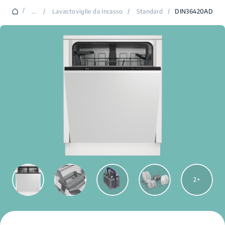
/
...
/
Lavastoviglie da Incasso
/
Standard
/
DIN36420AD
2