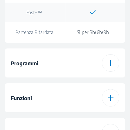
Fast+™
Partenza Ritardata
Sì per 3h/6h/9h
Programmi
Numero di Programmi
6
Funzioni
Programma 1
Programma Eco 50°C
Funzione 1
Fast+™
Programma 2
Programma