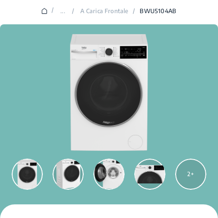
/
...
/
A Carica Frontale
/
BWU5104AB
2