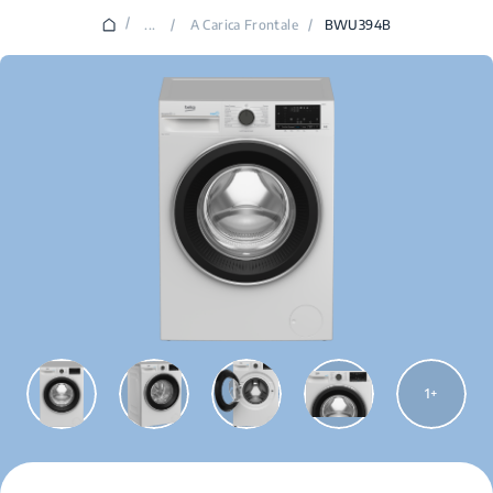
/
...
/
A Carica Frontale
/
BWU394B
1