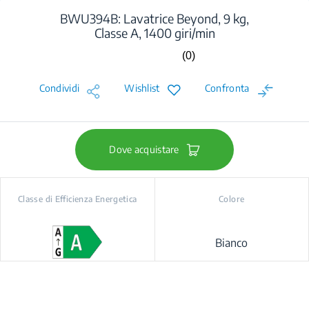
BWU394B: Lavatrice Beyond, 9 kg,
Classe A, 1400 giri/min
(0)
Nessuna
valutazione.
Stesso
Condividi
Wishlist
Confronta
link
alla
pagina.
Dove acquistare
Classe di Efficienza Energetica
Colore
Bianco