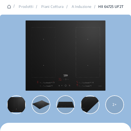
/
Prodotti
/
Piani Cottura
/
A Induzione
/
HII 64725 UF2T
2