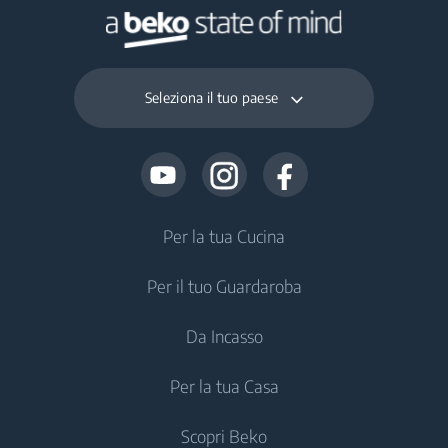
Seleziona il tuo paese
Per la tua Cucina
Per il tuo Guardaroba
Frigoriferi e Congelatori
Da Incasso
Frigoriferi Monoporta
Lavatrici
Per la tua Casa
Congelatori
Lavatrici a Libera Installazione
Frigoriferi e Congelatori
Frigoriferi
Scopri Beko
Lavatrici da Incasso
Frigoriferi Monoporta da incasso