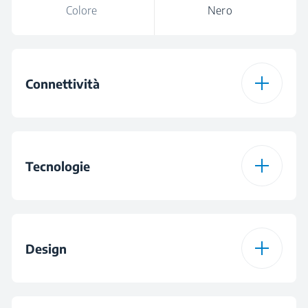
Colore
Nero
Connettività
HobToHood®
Tecnologie
Tipologia di Piano
Induzione
Design
IndyFlex+®
Induction Hobs –
Puma
Design del Bruciatore
Vetro