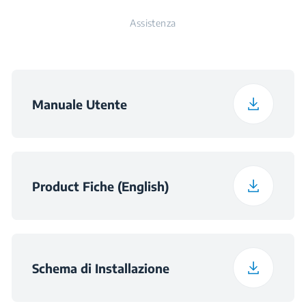
Assistenza
Profondità con
57 cm
Imballaggio
Peso con Imballaggio
13.2 kg
Manuale Utente
Dimensioni della
h×560×490
Nicchia (HxLxP) (mm)
Product Fiche (English)
Schema di Installazione