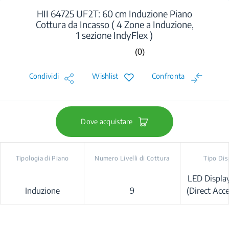
HII 64725 UF2T: 60 cm Induzione Piano
Cottura da Incasso ( 4 Zone a Induzione,
1 sezione IndyFlex )
(0)
Nessuna
valutazione.
Stesso
Condividi
Wishlist
Confronta
link
alla
pagina.
Dove acquistare
Tipologia di Piano
Numero Livelli di Cottura
Tipo Dis
LED Displa
Induzione
9
(Direct Acce