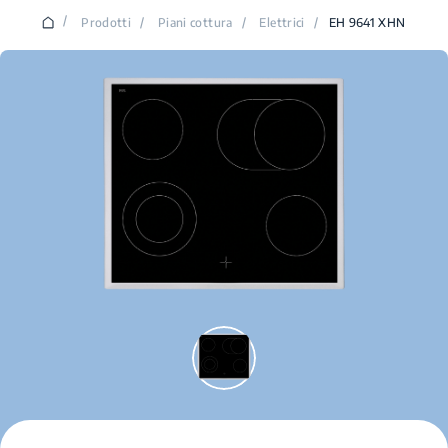
/
Prodotti
/
Piani cottura
/
Elettrici
/
EH 9641 XHN