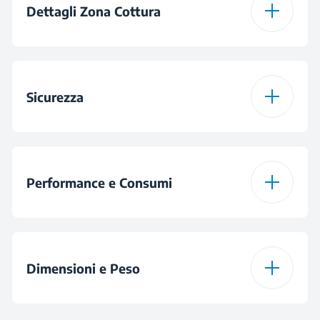
Dettagli Zona Cottura
Tipo di Cornice
Configurazione dei
4 Piastre Elettriche
Bruciatori
in vetroceramica
Sicurezza
Zona frontale sinistra
Ø120 W / 180 mm -
700 W / 1700 W
Indicatore Calore
Residuo
Performance e Consumi
Zona frontale destra
Ø140 mm - 1200 W
Potenza Elettrica
6500 W
Zona posteriore
Totale
Ø140 mm - 1200 W
Dimensioni e Peso
sinistra
Voltaggio
220 - 240 V
Zona posteriore
Ø170×265 mm - 1500