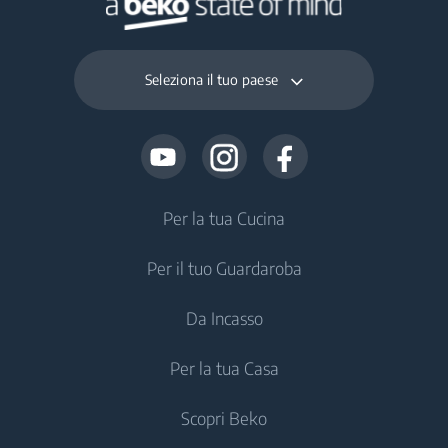
Seleziona il tuo paese
Per la tua Cucina
Per il tuo Guardaroba
Frigoriferi e Congelatori
Da Incasso
Frigoriferi Monoporta
Lavatrici
Per la tua Casa
Congelatori
Lavatrici a Libera Installazione
Frigoriferi e Congelatori
Frigoriferi
Scopri Beko
Lavatrici da Incasso
Frigoriferi Monoporta da incasso
Trattamento dell'Aria
Frigoriferi Monoporta da incasso