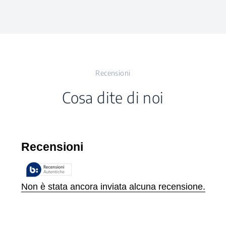
Altezza
3.7 cm
destra
W / 2400 W
Frequenza
50 Hz
Larghezza
58 cm
Numero di Zone
4
Cottura Elettriche
Recensioni
Profondità
51 cm
Cosa dite di noi
Peso
7.94 kg
Altezza con
12.5 cm
Imballaggio
Larghezza con
65.5 cm
Imballaggio