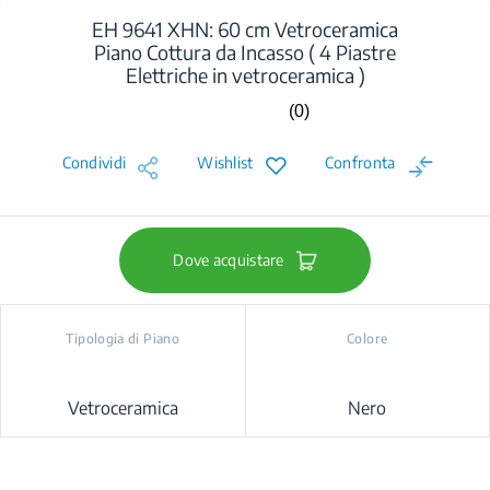
EH 9641 XHN: 60 cm Vetroceramica
Piano Cottura da Incasso ( 4 Piastre
Elettriche in vetroceramica )
(0)
Nessuna
valutazione.
Stesso
Condividi
Wishlist
Confronta
link
alla
pagina.
Dove acquistare
Tipologia di Piano
Colore
Vetroceramica
Nero