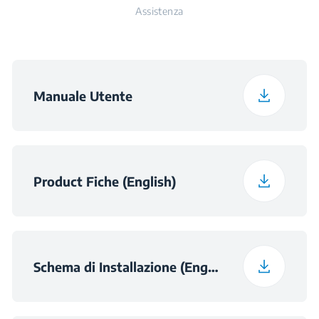
Assistenza
Profondità con
55.5 cm
Imballaggio
Peso con Imballaggio
8.8 kg
Manuale Utente
Dimensioni della
h×560×490
Nicchia (HxLxP) (mm)
Product Fiche (English)
Schema di Installazione (English)