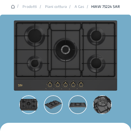
/
Prodotti
/
Piani cottura
/
A Gas
/
HIAW 75224 SAR