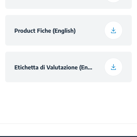
Dimensioni della
h×560×490
Nicchia (HxLxP) (mm)
Product Fiche (English)
Etichetta di Valutazione (English)