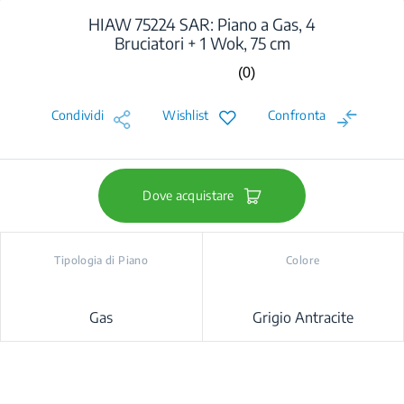
HIAW 75224 SAR: Piano a Gas, 4
Bruciatori + 1 Wok, 75 cm
(0)
Nessuna
valutazione.
Stesso
Condividi
Wishlist
Confronta
link
alla
pagina.
Dove acquistare
Tipologia di Piano
Colore
Gas
Grigio Antracite