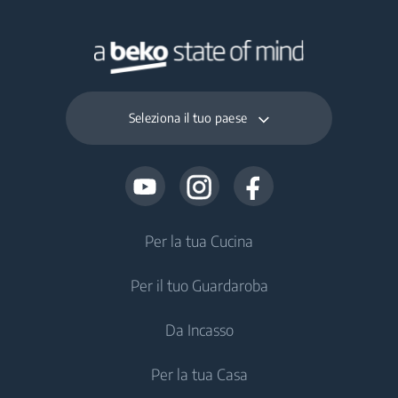
Seleziona il tuo paese
Per la tua Cucina
Per il tuo Guardaroba
Frigoriferi e Congelatori
Da Incasso
Frigoriferi Monoporta
Lavatrici
Per la tua Casa
Congelatori
Lavatrici a Libera Installazione
Frigoriferi e Congelatori