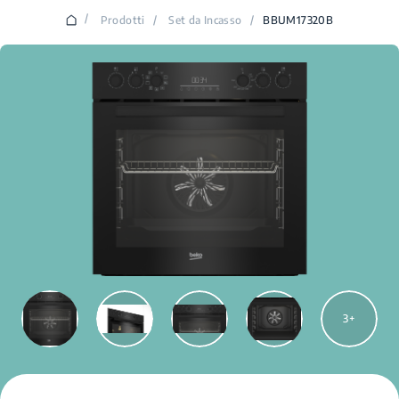
/
Prodotti
/
Set da Incasso
/
BBUM17320B
3