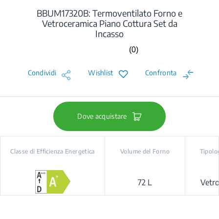
BBUM17320B: Termoventilato Forno e
Vetroceramica Piano Cottura Set da
Incasso
(0)
Nessuna
valutazione.
Stesso
Condividi
Wishlist
Confronta
link
alla
pagina.
Dove acquistare
Classe di Efficienza Energetica
Volume del Forno
Tipolo
72 L
Vetr