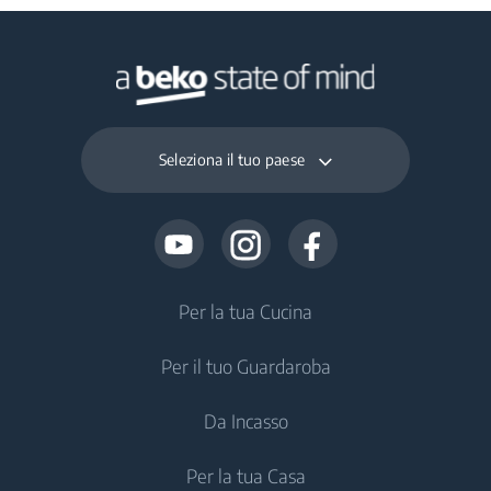
Seleziona il tuo paese
Per la tua Cucina
Per il tuo Guardaroba
Frigoriferi e Congelatori
Da Incasso
Frigoriferi Monoporta
Lavatrici
Per la tua Casa
Congelatori
Lavatrici a Libera Installazione