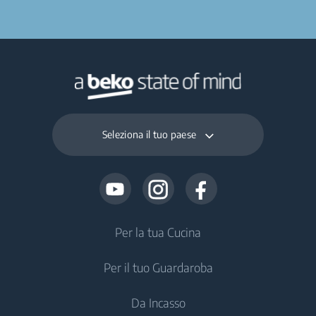
Seleziona il tuo paese
Per la tua Cucina
Per il tuo Guardaroba
Frigoriferi e Congelatori
Da Incasso
Frigoriferi Monoporta
Lavatrici