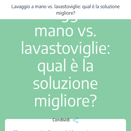
3 min. leggi
Lavaggio a
Lavaggio a mano vs. lavastoviglie: qual è la soluzione
/
...
/
Lavaggio a mano vs. lavastoviglie: qual è la soluzione migliore?
migliore?
mano vs.
lavastoviglie:
qual è la
soluzione
migliore?
Condividi