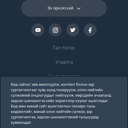
Эх орноо хай
Гал тогоо
Угаалга
Хөргөлт
Суурилуулдаг
Хөргөгч
Угаалгын машин
Бид сайтыг зөв ажиллуулж, контент болон зар
Beko-ийн тухай
Хөлдөөгч
сурталчилгааг хувь хүнд тохируулж, олон нийтийн
Угаалгын машин
Хөргөлт
сүлжээний онцлогуудыг нийлүүлж, өөрсдийн ачаалалд
Хөргөгч хөлдөөгч
задлан шинжилгээ хийх зорилгоор күүкиг ашигладаг.
Дэмжлэг
Тавилганд суурилуулдаг угаалгын машин
Бид мөн манай сайт ашиглалтын талаарх таны
Тавилганд суурилуулдаг хөргөгч
Тавилганд суурилуулдаг хөргөгч
мэдээллийг, манай олон нийтийн сүлжээ, зар
Угаалгын машин, хатаагчтай
Бидний тухай
сурталчилгаа, задлан шинжилгээний түншүүдэд
Блог
Тавилганд суурилуулдаг хөлдөөгч
Тавилганд суурилуулдаг хөлдөөгч
хуваалцдаг.
Beko Corporate