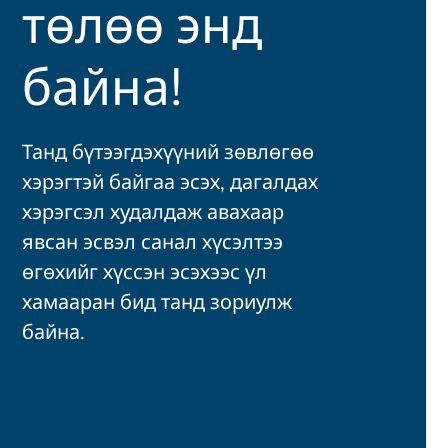
төлөө энд
байна!
Танд бүтээгдэхүүний зөвлөгөө
хэрэгтэй байгаа эсэх, дагалдах
хэрэгсэл худалдаж авахаар
явсан эсвэл санал хүсэлтээ
өгөхийг хүссэн эсэхээс үл
хамааран бид танд зориулж
байна.