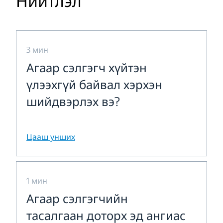
Нийтлэл
3 мин
Агаар сэлгэгч хүйтэн
үлээхгүй байвал хэрхэн
шийдвэрлэх вэ?
Цааш унших
1 мин
Агаар сэлгэгчийн
тасалгаан доторх эд ангиас