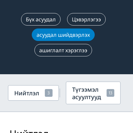
Бүх асуудал
Цэвэрлэгээ
асуудал шийдвэрлэх
ашиглалт хэрэглээ
Түгээмэл
Нийтлэл
3
13
асуултууд