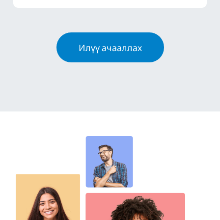
Илүү ачааллах