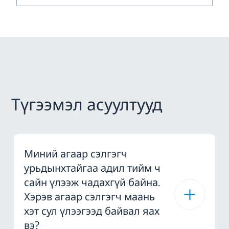
Түгээмэл асуултууд
Миний агаар сэлгэгч
урьдынхтайгаа адил тийм ч
сайн үлээж чадахгүй байна.
Хэрэв агаар сэлгэгч маань
хэт сул үлээгээд байвал яах
вэ?