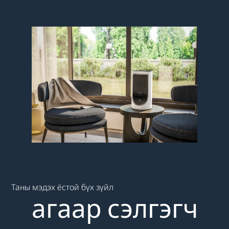
Main content starts here
Таны мэдэх ёстой бүх зүйл
агаар сэлгэгч