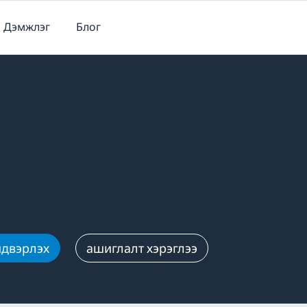
Дэмжлэг
Блог
йдвэрлэх
ашиглалт хэрэглээ