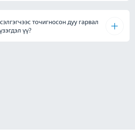
сэлгэгчээс точигносон дуу гарвал
үзэгдэл үү?