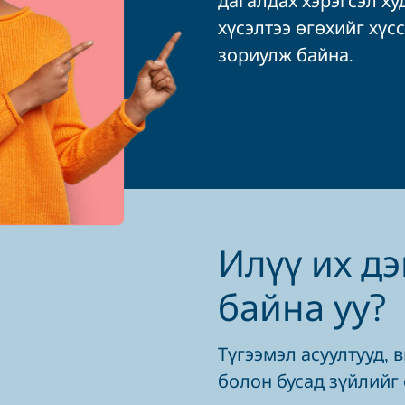
хүсэлтээ өгөхийг хүс
зориулж байна.
Илүү их д
байна уу?
Түгээмэл асуултууд, 
болон бусад зүйлийг