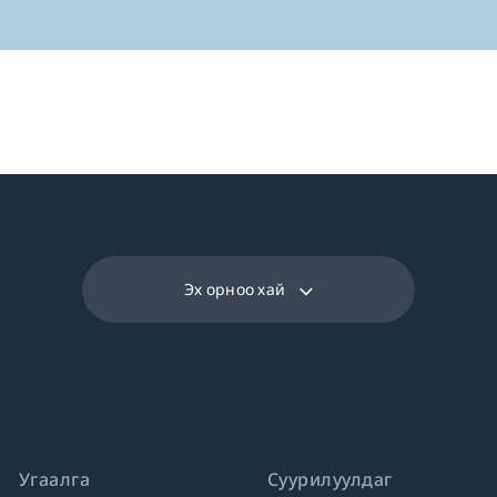
Эх орноо хай
Угаалга
Суурилуулдаг