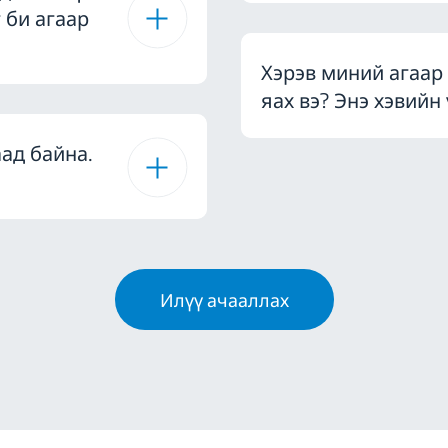
 би агаар
Хэрэв миний агаар 
яах вэ? Энэ хэвийн 
аад байна.
Илүү ачааллах