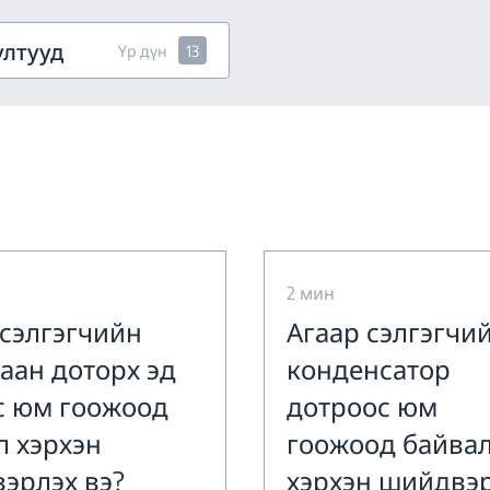
ултууд
Үр дүн
13
2 мин
 сэлгэгчийн
Агаар сэлгэгчи
гаан доторх эд
конденсатор
с юм гоожоод
дотроос юм
л хэрхэн
гоожоод байва
эрлэх вэ?
хэрхэн шийдвэ