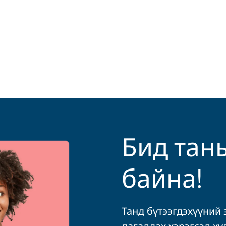
Бид тан
байна!
Танд бүтээгдэхүүний 
дагалдах хэрэгсэл ху