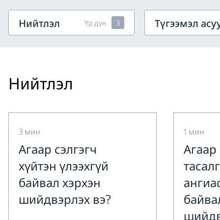
Нийтлэл
Түгээмэл асу
Үр дүн
3
Нийтлэл
3 мин
1 мин
Агаар сэлгэгч
Агаар
хүйтэн үлээхгүй
тасал
байвал хэрхэн
ангиа
шийдвэрлэх вэ?
байва
шийдв