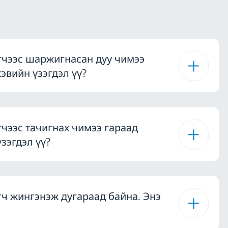
гчээс шаржигнасан дуу чимээ
хэвийн үзэгдэл үү?
гчээс тачигнах чимээ гараад
үзэгдэл үү?
гч жингэнэж дугараад байна. Энэ