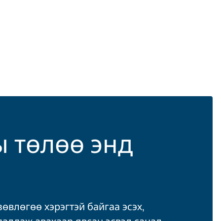
ы төлөө энд
зөвлөгөө хэрэгтэй байгаа эсэх,
далдаж авахаар явсан эсвэл санал