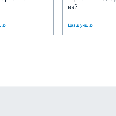
вэ?
ших
Цааш унших