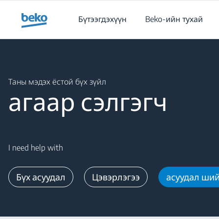
Main content starts here
Бүтээгдэхүүн
Beko-ийн тухай
Main content starts here
Таны мэдэх ёстой бүх зүйл
агаар сэлгэгч
I need help with
Бүх асуудал
Цэвэрлэгээ
асуудал ши