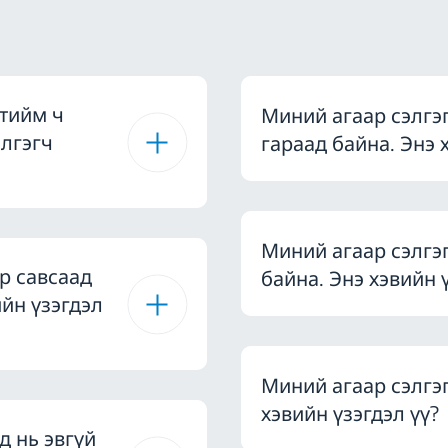
 тийм ч
Миний агаар сэлгэ
элгэгч
гараад байна. Энэ 
Миний агаар сэлгэ
р савсаад
байна. Энэ хэвийн 
ийн үзэгдэл
Миний агаар сэлгэ
хэвийн үзэгдэл үү?
д нь эвгүй