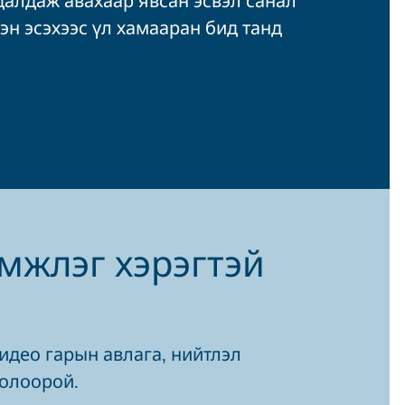
сэн эсэхээс үл хамааран бид танд
эмжлэг хэрэгтэй
видео гарын авлага, нийтлэл
 олоорой.