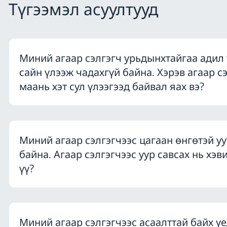
Түгээмэл асуултууд
Миний агаар сэлгэгч урьдынхтайгаа адил
сайн үлээж чадахгүй байна. Хэрэв агаар с
маань хэт сул үлээгээд байвал яах вэ?
Миний агаар сэлгэгчээс цагаан өнгөтэй уу
байна. Агаар сэлгэгчээс уур савсах нь хэв
үү?
Миний агаар сэлгэгчээс асаалттай байх үе