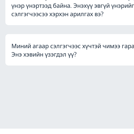
үнэр үнэртээд байна. Энэхүү эвгүй үнэрийг
сэлгэгчээсээ хэрхэн арилгах вэ?
Миний агаар сэлгэгчээс хүчтэй чимээ гар
Энэ хэвийн үзэгдэл үү?