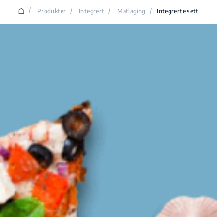
/
Produkter
/
Integrert
/
Matlaging
/
Integrerte sett