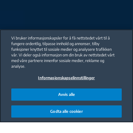
Vi bruker informasjonskapsler for å få nettstedet vårt til å
fungere ordentlig, tilpasse innhold og annonser, tilby
funksjoner knyttet til sosiale medier og analysere trafikken
vår. Vi deler også informasjon om din bruk av nettstedet vårt
med våre partnere innenfor sosiale medier, reklame og
analyse.
Informasjonskapselinnstillinger
Avvis alle
Godta alle cookier
Main content starts here
resultater (12)