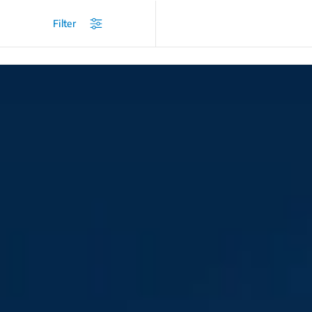
/
...
/
Vaskemaskin
/
Vaskemaskin
/
Frontmater
Filter