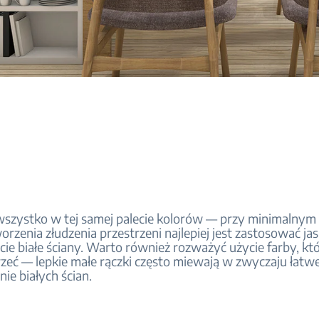
szystko w tej samej palecie kolorów — przy minimalnym 
rzenia złudzenia przestrzeni najlepiej jest zastosować ja
cie białe ściany. Warto również rozważyć użycie farby, k
zeć — lepkie małe rączki często miewają w zwyczaju łatw
ie białych ścian.