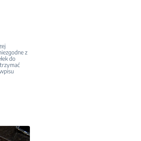
zej
 niezgodne z
ełek do
utrzymać
 wpisu