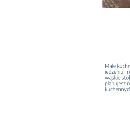
Małe kuchn
jedzeniu i
wąskie stoł
planujesz 
kuchennyc