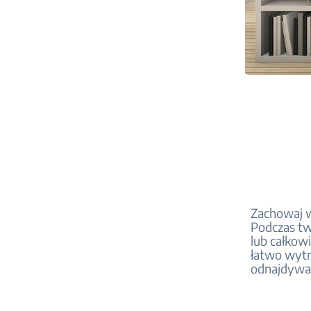
Zachowaj w
Podczas two
lub całkowi
łatwo wytr
odnajdywan