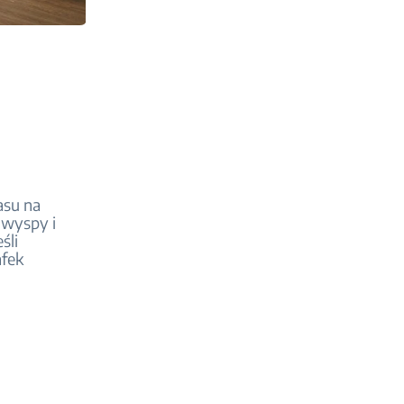
asu na
 wyspy i
śli
afek