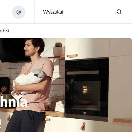
Wyszukaj
wielką
chnia
ą