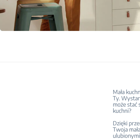
Mała kuchn
Ty. Wystar
może stać s
kuchni?
Dzięki prz
Twoja mała
ulubionymi