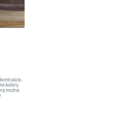
kontraście.
sne kolory
tórą można
e