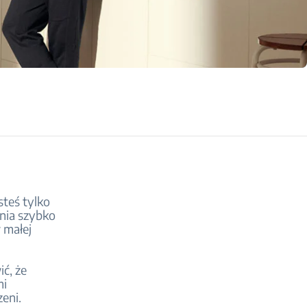
teś tylko
nia szybko
 małej
ć, że
mi
zeni.