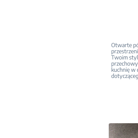
Otwarte pó
przestrzeni
Twoim styl
przechowyw
kuchnię w 
dotycząceg