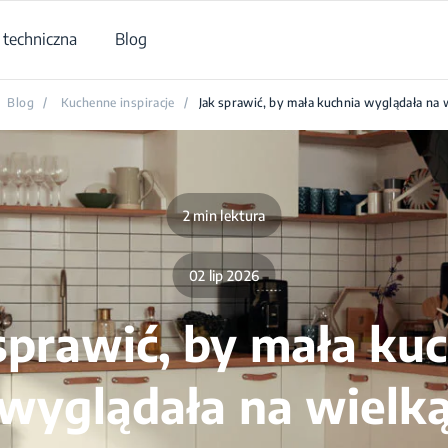
techniczna
Blog
Blog
/
Kuchenne inspiracje
/
Jak sprawić, by mała kuchnia wyglądała na 
2 min lektura
02 lip 2026
sprawić, by mała ku
wyglądała na wielk