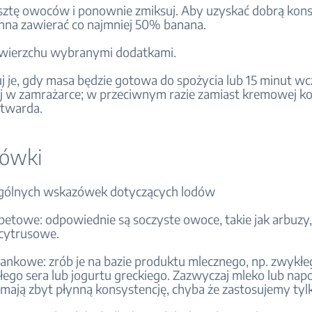
esztę owoców i ponownie zmiksuj. Aby uzyskać dobrą kons
na zawierać co najmniej 50% banana.
 wierzchu wybranymi dodatkami.
j je, gdy masa będzie gotowa do spożycia lub 15 minut wcze
 w zamrażarce; w przeciwnym razie zamiast kremowej ko
 twarda.
ówki
ogólnych wskazówek dotyczących lodów
betowe: odpowiednie są soczyste owoce, takie jak arbuzy
cytrusowe.
ankowe: zrób je na bazie produktu mlecznego, np. zwykłe
łego sera lub jogurtu greckiego. Zazwyczaj mleko lub nap
ają zbyt płynną konsystencję, chyba że zastosujemy tyl