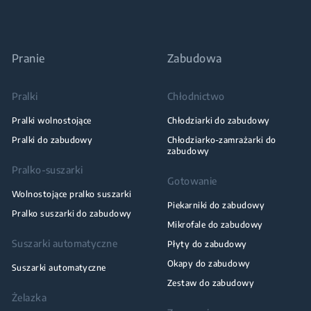
Pranie
Zabudowa
Pralki
Chłodnictwo
Pralki wolnostojące
Chłodziarki do zabudowy
Pralki do zabudowy
Chłodziarko-zamrażarki do
zabudowy
Pralko-suszarki
Gotowanie
Wolnostojące pralko suszarki
Piekarniki do zabudowy
Pralko suszarki do zabudowy
Mikrofale do zabudowy
Suszarki automatyczne
Płyty do zabudowy
Okapy do zabudowy
Suszarki automatyczne
Zestaw do zabudowy
Żelazka