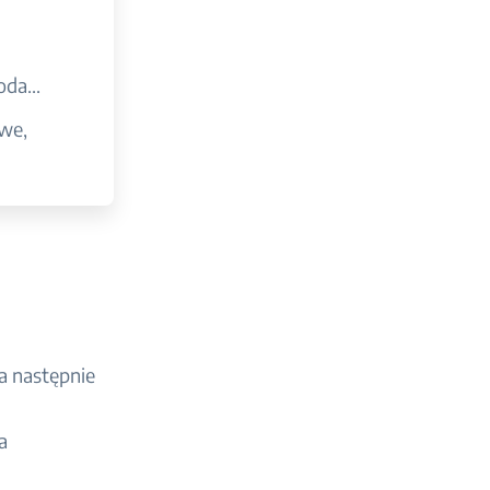
da...
owe,
 a następnie
a