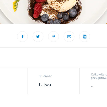
Całkowity 
Trudność
przygotow
Łatwa
-