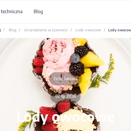
techniczna
Blog
/
Blog
/
Urozmaicenie w żywności
/
Lody owocowe
/
Lody owoco
1 min lektura
02 lip 2026
Lody owocowe