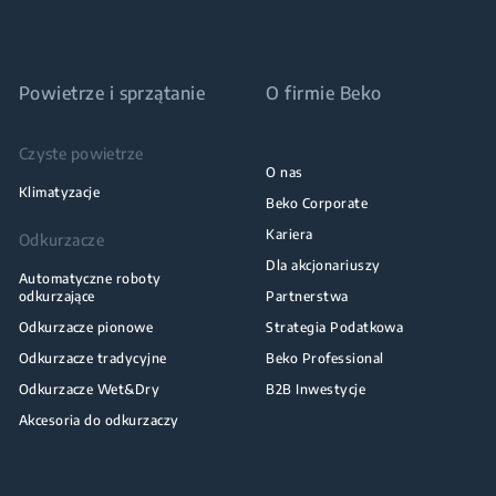
Powietrze i sprzątanie
O firmie Beko
Czyste powietrze
O nas
Klimatyzacje
Beko Corporate
Kariera
Odkurzacze
Dla akcjonariuszy
Automatyczne roboty
odkurzające
Partnerstwa
Odkurzacze pionowe
Strategia Podatkowa
Odkurzacze tradycyjne
Beko Professional
Odkurzacze Wet&Dry
B2B Inwestycje
Akcesoria do odkurzaczy