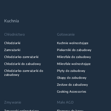
Kuchnia
Chłodnictwo
Gotowanie
Chłodziarki
Kuchnie wolnostojące
Zamrażarki
Piekarniki do zabudowy
Chłodziarko-zamrażarki
Mikrofale do zabudowy
Chłodziarki do zabudowy
Mikrofale wolnostojące
Chłodziarko-zamrażarki do
Płyty do zabudowy
zabudowy
Okapy do zabudowy
Zestaw do zabudowy
Cooking Accessories
Zmywanie
Małe AGD
Zmywarki wolnostojące
Ekspresy do kawy