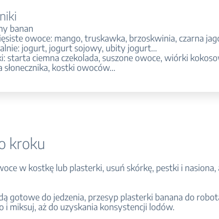
niki
ny banan
ięsiste owoce: mango, truskawka, brzoskwinia, czarna jago
lnie: jogurt, jogurt sojowy, ubity jogurt...
i: starta ciemna czekolada, suszone owoce, wiórki kokos
 słonecznika, kostki owoców...
o kroku
woce w kostkę lub plasterki, usuń skórkę, pestki i nasiona,
ędą gotowe do jedzenia, przesyp plasterki banana do robot
 i miksuj, aż do uzyskania konsystencji lodów.