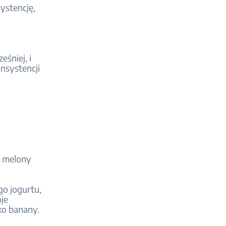
ystencję,
śniej, i
nsystencji
, melony
go jogurtu,
oje
ko banany.