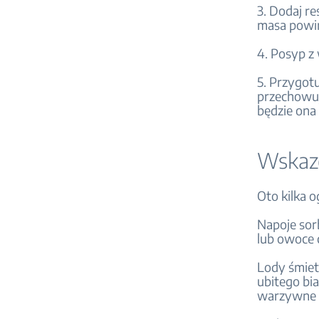
3. Dodaj r
masa powin
4. Posyp z
5. Przygotu
przechowuj
będzie ona
Wskaz
Oto kilka 
Napoje sor
lub owoce 
Lody śmiet
ubitego bia
warzywne m