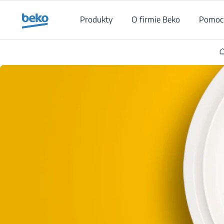
Main content starts here
Produkty
O firmie Beko
Pomoc 