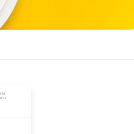
czas
ania