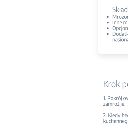
Skład
Mrożo
Inne m
Opcjona
Dodatk
nasiona
Krok p
1. Pokrój o
zamroź je.
2. Kiedy b
kuchennego