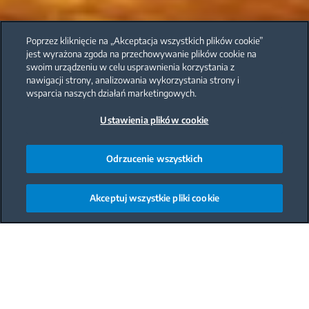
Poprzez kliknięcie na „Akceptacja wszystkich plików cookie”
jest wyrażona zgoda na przechowywanie plików cookie na
swoim urządzeniu w celu usprawnienia korzystania z
nawigacji strony, analizowania wykorzystania strony i
wsparcia naszych działań marketingowych.
Ustawienia plików cookie
Odrzucenie wszystkich
Akceptuj wszystkie pliki cookie
Main content starts here
Specjalne okazje to doskonała szansa, aby rozkręcić
kreatywność Twojego dziecka i przygotować dobrą
i zabawną alternatywę dla typowych posiłków na
przyjęciach. W przeciwieństwie do ich masowo