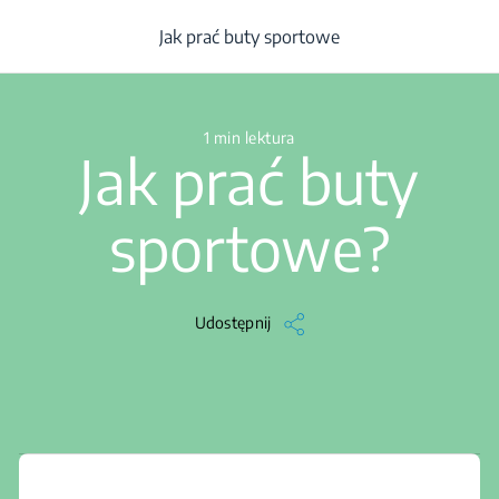
hniczna
/
Centrum pomocy
/
Pralki
/
Eksploatacja
/
Artykuł
/
Jak p
Jak prać buty sportowe
1 min lektura
Jak prać buty
sportowe?
Udostępnij