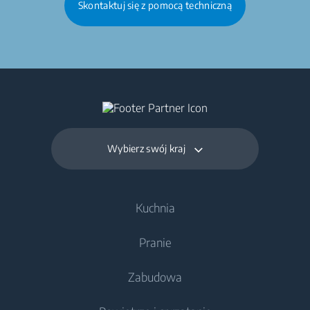
Skontaktuj się z pomocą techniczną
Wybierz swój kraj
Kuchnia
Pranie
Chłodnictwo
Zabudowa
Chłodziarki
Pralki
Zamrażarki