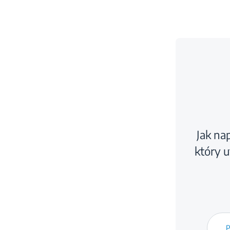
Jak na
który u
P