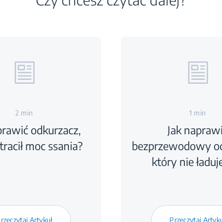
2 min
1 min
prawić odkurzacz,
Jak napraw
tracił moc ssania?
bezprzewodowy od
który nie ładuje
rzeczytaj Artykuł
Przeczytaj Artyk