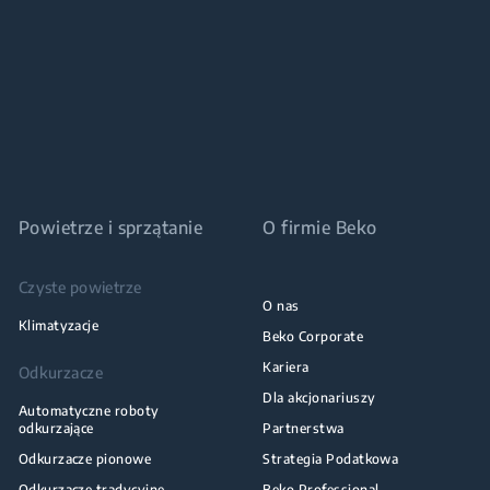
Powietrze i sprzątanie
O firmie Beko
Czyste powietrze
O nas
Klimatyzacje
Beko Corporate
Kariera
Odkurzacze
Dla akcjonariuszy
Automatyczne roboty
odkurzające
Partnerstwa
Odkurzacze pionowe
Strategia Podatkowa
Odkurzacze tradycyjne
Beko Professional