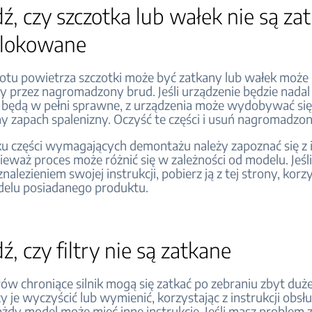
, czy szczotka lub wałek nie są za
blokowane
tu powietrza szczotki może być zatkany lub wałek może
 przez nagromadzony brud. Jeśli urządzenie będzie nadal
ie będą w pełni sprawne, z urządzenia może wydobywać si
y zapach spalenizny. Oczyść te części i usuń nagromadzon
 części wymagających demontażu należy zapoznać się z i
ieważ proces może różnić się w zależności od modelu. Jeśl
nalezieniem swojej instrukcji, pobierz ją z tej strony, korzy
elu posiadanego produktu.
dź
, czy filtry nie są zatkane
rów chroniące silnik mogą się zatkać po zebraniu zbyt dużej
y je wyczyścić lub wymienić, korzystając z instrukcji obsłu
żdy model może mieć inne instrukcje. Jeśli masz problem 