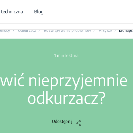
techniczna
Blog
Jak naprawić nieprzyjemnie pachnący odkurzacz?
omocy
/
Odkurzacz
/
Rozwiązywanie problemów
/
Artykuł
/
Jak nap
1 min lektura
awić nieprzyjemnie
odkurzacz?
Udostępnij