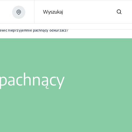
Wyszukaj
rawić nieprzyjemnie pachnący odkurzacz?
 pachnący