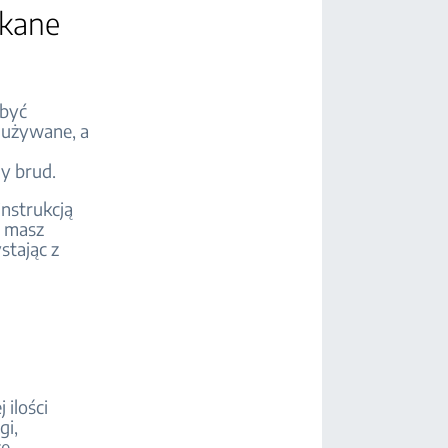
tkane
 być
 używane, a
ę
y brud.
nstrukcją
i masz
stając z
 ilości
gi,
ze