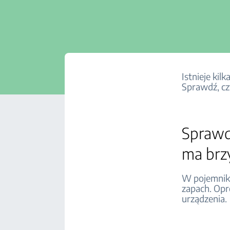
Istnieje ki
Sprawdź, cz
Sprawd
ma brz
W pojemniku
zapach. Op
urządzenia.