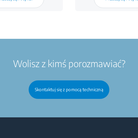
Wolisz z kimś porozmawiać?
Skontaktuj się z pomocą techniczną