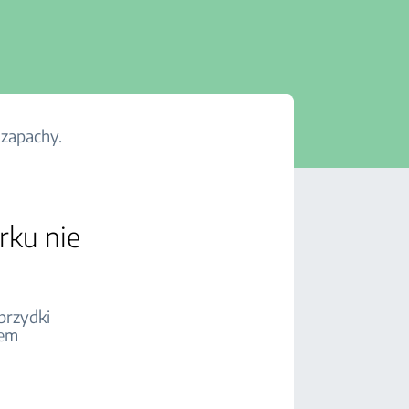
 zapachy.
rku nie
brzydki
iem