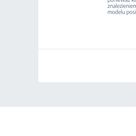
znalezieniem
modelu pos