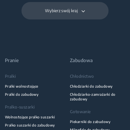
Wybierz swój kraj
Pranie
Zabudowa
Pralki
Chłodnictwo
Pralki wolnostojące
Chłodziarki do zabudowy
Pralki do zabudowy
Chłodziarko-zamrażarki do
zabudowy
Pralko-suszarki
Gotowanie
Wolnostojące pralko suszarki
Piekarniki do zabudowy
Pralko suszarki do zabudowy
Mikrofale do zabudowy