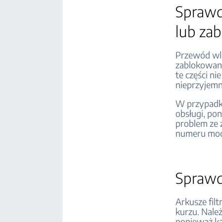
Sprawdź
lub za
Przewód wlo
zablokowany
te części n
nieprzyjemn
W przypadku
obsługi, pon
problem ze z
numeru mod
Spraw
Arkusze filt
kurzu. Należ
ponieważ ka