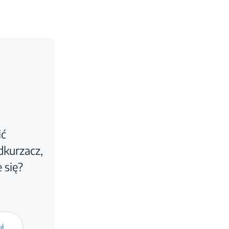
ić
kurzacz,
 się?
uł