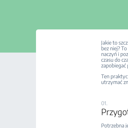
Jakie to sz
bez niej? T
naczyń i po
czasu do cza
zapobiegać
Ten praktyc
utrzymać z
01.
Przygot
Potrzebna j