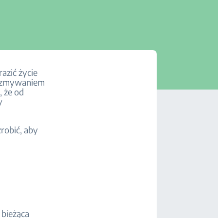
azić życie
ze zmywaniem
, że od
y
robić, aby
 bieżąca