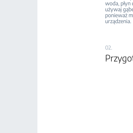
woda, płyn 
używaj gąbe
ponieważ mo
urządzeni
02.
Przygo