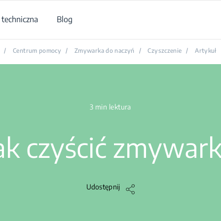
techniczna
Blog
/
Centrum pomocy
/
Zmywarka do naczyń
/
Czyszczenie
/
Artykuł
3 min lektura
ak czyścić zmywar
Udostępnij