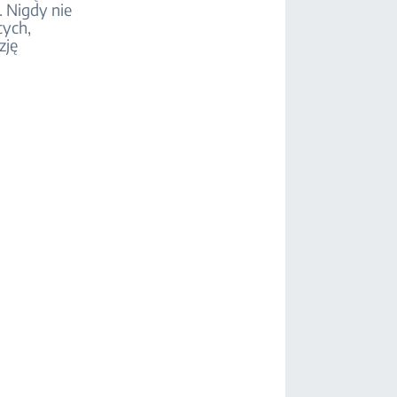
. Nigdy nie
cych,
zję