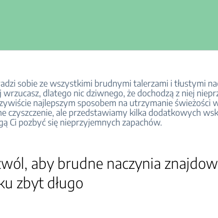
dzi sobie ze wszystkimi brudnymi talerzami i tłustymi na
ej wrzucasz, dlatego nic dziwnego, że dochodzą z niej niep
czywiście najlepszym sposobem na utrzymanie świeżości
rne czyszczenie, ale przedstawiamy kilka dodatkowych ws
ą Ci pozbyć się nieprzyjemnych zapachów.
zwól, aby brudne naczynia znajdowa
ku zbyt długo