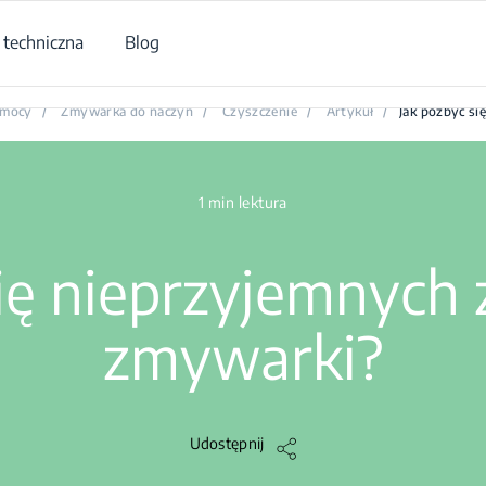
techniczna
Blog
Jak pozbyć się nieprzyjemnych zapachów ze zmywarki?
omocy
/
Zmywarka do naczyń
/
Czyszczenie
/
Artykuł
/
Jak pozbyć s
1 min lektura
się nieprzyjemnych
zmywarki?
Udostępnij