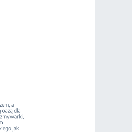
zem, a
ą oazą dla
e zmywarki,
ym
iego jak