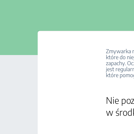
Zmywarka ra
które do ni
zapachy. O
jest regula
które pomog
Nie po
w środ