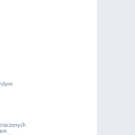
System
eznaczonych
iem