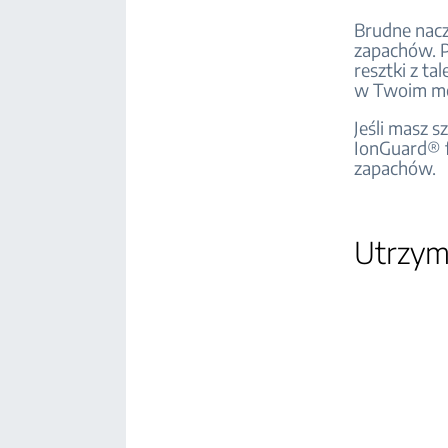
Brudne nacz
zapachów. P
resztki z ta
w Twoim mo
Jeśli masz 
IonGuard® f
zapachów.
Utrzym