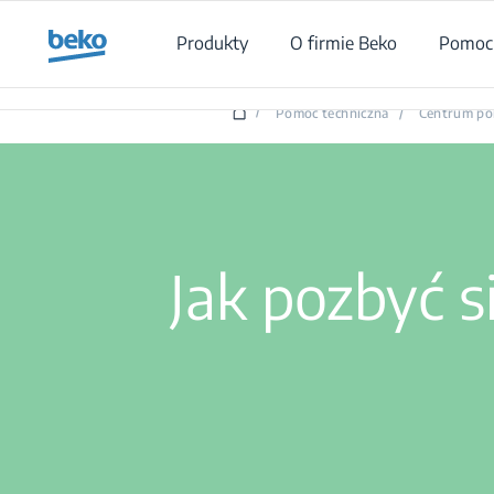
Main content starts here
Produkty
O firmie Beko
Pomoc 
/
Pomoc techniczna
/
Centrum p
Jak pozbyć 