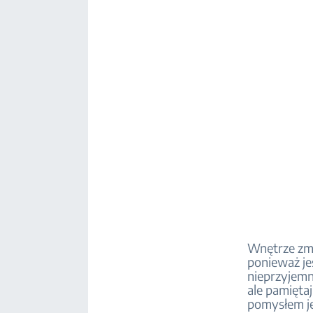
Wnętrze zmy
ponieważ jes
nieprzyjemn
ale pamięta
pomysłem je