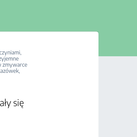
czyniami,
rzyjemne
 w zmywarce
kazówek,
ły się