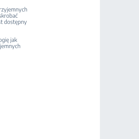
przyjemnych
skrobać
est dostępny
gię jak
zyjemnych