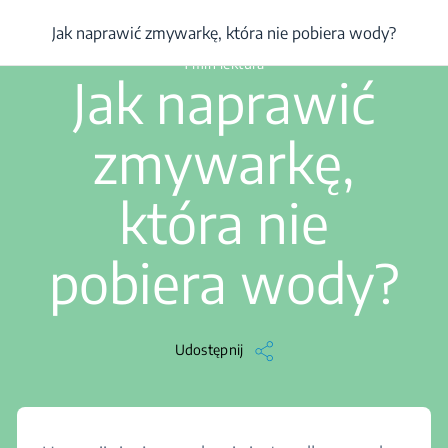
y
/
Zmywarka do naczyń
/
Rozwiązywanie problemów
/
Artykuł
/
Ja
Jak naprawić zmywarkę, która nie pobiera wody?
1 min lektura
Jak naprawić
zmywarkę,
która nie
pobiera wody?
Udostępnij