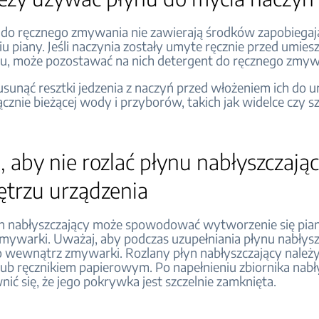
do ręcznego zmywania nie zawierają środków zapobiegaj
 piany. Jeśli naczynia zostały umyte ręcznie przed umies
u, może pozostawać na nich detergent do ręcznego zmyw
 usunąć resztki jedzenia z naczyń przed włożeniem ich do u
znie bieżącej wody i przyborów, takich jak widelce czy sz
 aby nie rozlać płynu nabłyszczają
trzu urządzenia
yn nabłyszczający może spowodować wytworzenie się pia
ywarki. Uważaj, aby podczas uzupełniania płynu nabłys
go wewnątrz zmywarki. Rozlany płyn nabłyszczający należ
lub ręcznikiem papierowym. Po napełnieniu zbiornika nabł
ić się, że jego pokrywka jest szczelnie zamknięta.