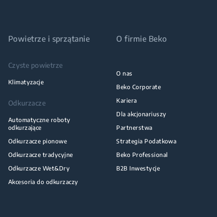
Powietrze i sprzątanie
O firmie Beko
Czyste powietrze
O nas
Klimatyzacje
Beko Corporate
Kariera
Odkurzacze
Dla akcjonariuszy
Automatyczne roboty
odkurzające
Partnerstwa
Odkurzacze pionowe
Strategia Podatkowa
Odkurzacze tradycyjne
Beko Professional
Odkurzacze Wet&Dry
B2B Inwestycje
Akcesoria do odkurzaczy