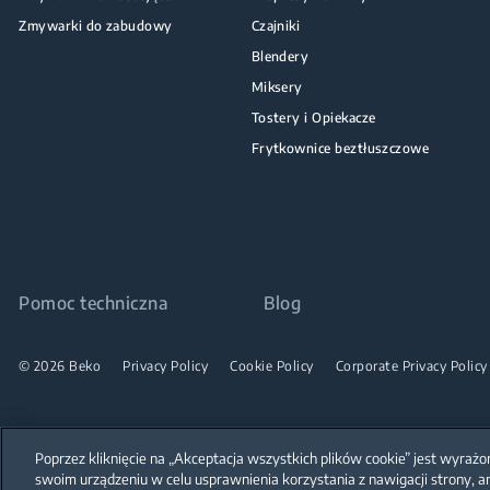
Zmywarki do zabudowy
Czajniki
Blendery
Miksery
Tostery i Opiekacze
Frytkownice beztłuszczowe
Pomoc techniczna
Blog
© 2026 Beko
Privacy Policy
Cookie Policy
Corporate Privacy Policy
Poprzez kliknięcie na „Akceptacja wszystkich plików cookie” jest wyra
swoim urządzeniu w celu usprawnienia korzystania z nawigacji strony, a