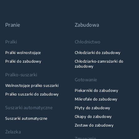
Pranie
Zabudowa
Pralki
Chłodnictwo
Pralki wolnostojące
Chłodziarki do zabudowy
Pralki do zabudowy
Chłodziarko-zamrażarki do
zabudowy
Pralko-suszarki
Gotowanie
Wolnostojące pralko suszarki
Piekarniki do zabudowy
Pralko suszarki do zabudowy
Mikrofale do zabudowy
Suszarki automatyczne
Płyty do zabudowy
Okapy do zabudowy
Suszarki automatyczne
Zestaw do zabudowy
Żelazka
Zmywanie