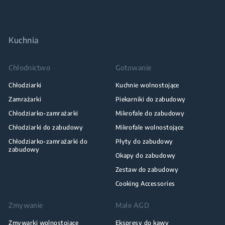
Kuchnia
Chłodnictwo
Gotowanie
Chłodziarki
Kuchnie wolnostojące
Zamrażarki
Piekarniki do zabudowy
Chłodziarko-zamrażarki
Mikrofale do zabudowy
Chłodziarki do zabudowy
Mikrofale wolnostojące
Chłodziarko-zamrażarki do
Płyty do zabudowy
zabudowy
Okapy do zabudowy
Zestaw do zabudowy
Cooking Accessories
Zmywanie
Małe AGD
Zmywarki wolnostojące
Ekspresy do kawy