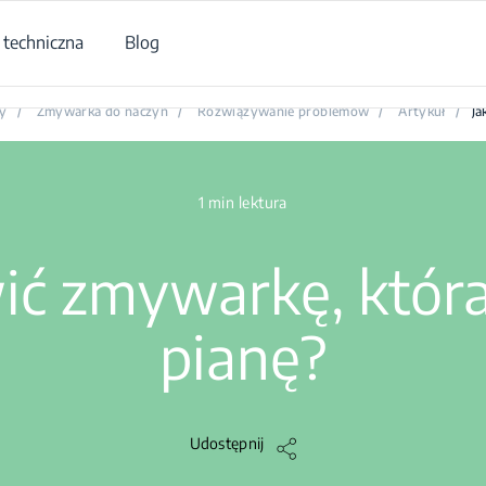
techniczna
Blog
Jak naprawić zmywarkę, która wytwarza pianę?
y
/
Zmywarka do naczyń
/
Rozwiązywanie problemów
/
Artykuł
/
Ja
1 min lektura
wić zmywarkę, któr
pianę?
Udostępnij