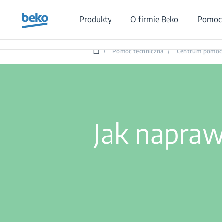
Main content starts here
Produkty
O firmie Beko
Pomoc 
/
Pomoc techniczna
/
Centrum pomoc
Jak napra