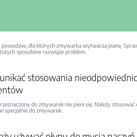
lka powodów, dla których zmywarka wytwarza pianę. Spra
iższych sposobów rozwiąże problem.
 unikać stosowania nieodpowiedni
entów
rzeznaczony do zmywarek nie pieni się. Należy stosować
e specjalnie do zmywarek.
leży używać płynu do mycia naczy