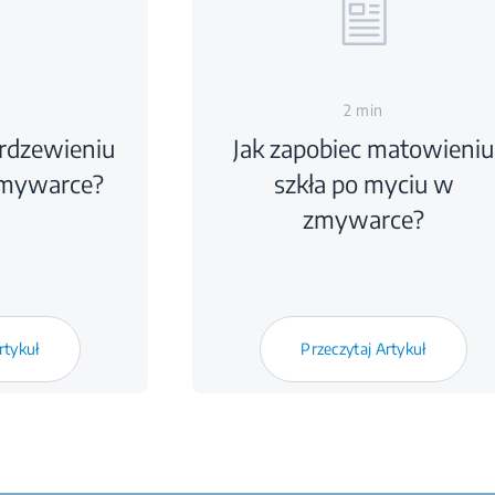
2 min
 rdzewieniu
Jak zapobiec matowieniu
zmywarce?
szkła po myciu w
zmywarce?
rtykuł
Przeczytaj Artykuł