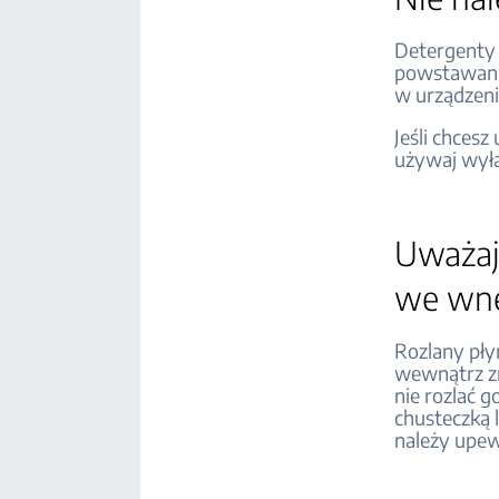
Detergenty 
powstawaniu
w urządzeni
Jeśli chcesz
używaj wyłąc
Uważaj,
we wnę
Rozlany pł
wewnątrz zm
nie rozlać 
chusteczką 
należy upewn