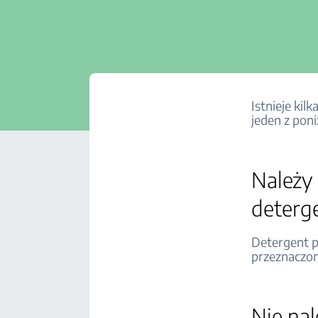
Istnieje ki
jeden z pon
Należy
deterg
Detergent p
przeznaczon
Nie na