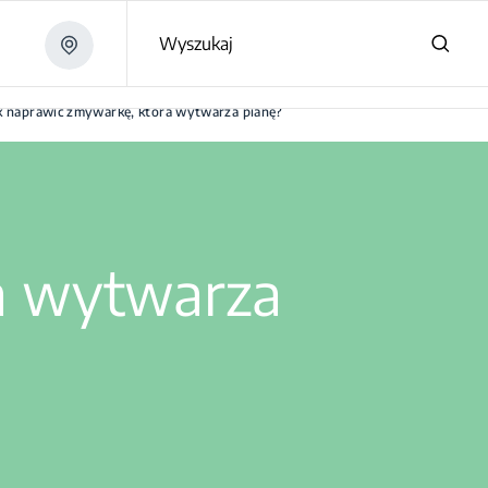
Wyszukaj
k naprawić zmywarkę, która wytwarza pianę?
a wytwarza