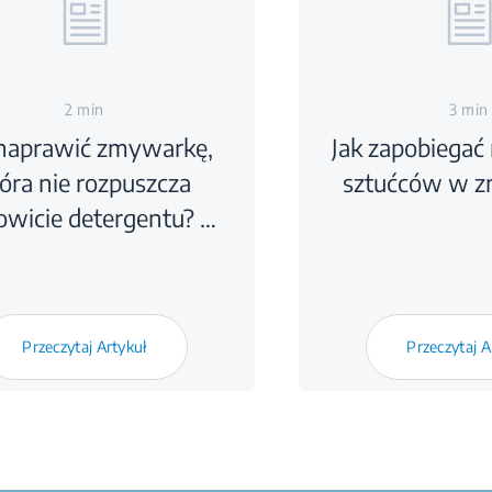
2 min
3 min
 naprawić zmywarkę,
Jak zapobiegać
óra nie rozpuszcza
sztućców w 
owicie detergentu? …
Przeczytaj Artykuł
Przeczytaj A