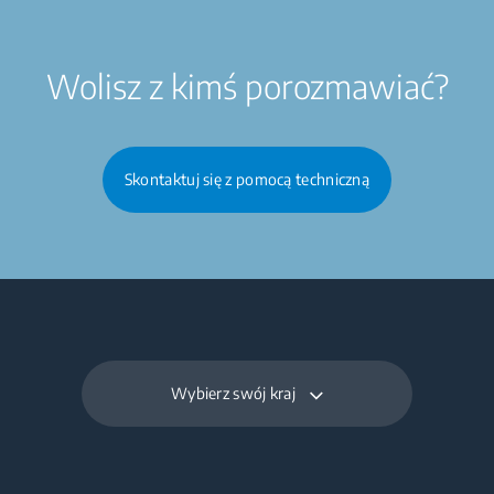
Wolisz z kimś porozmawiać?
Skontaktuj się z pomocą techniczną
Wybierz swój kraj