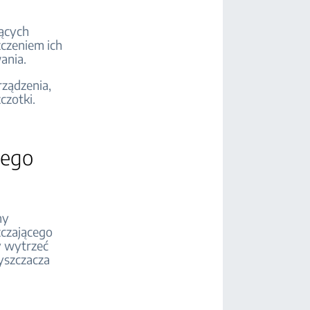
ących
zczeniem ich
ania.
rządzenia,
czotki.
cego
ny
zczającego
y wytrzeć
yszczacza