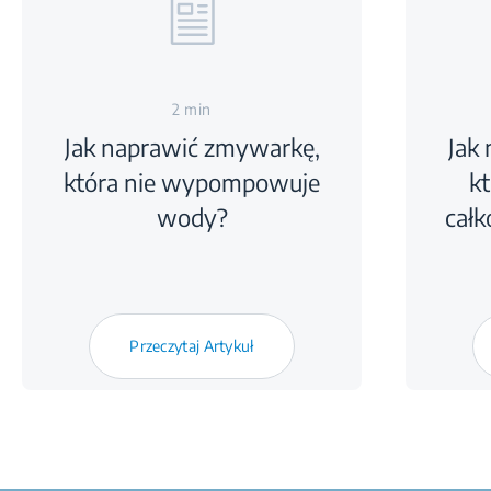
2 min
Jak naprawić zmywarkę,
Jak
która nie wypompowuje
kt
wody?
całk
Przeczytaj Artykuł