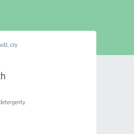
wdź, czy
ch
 detergenty
ń