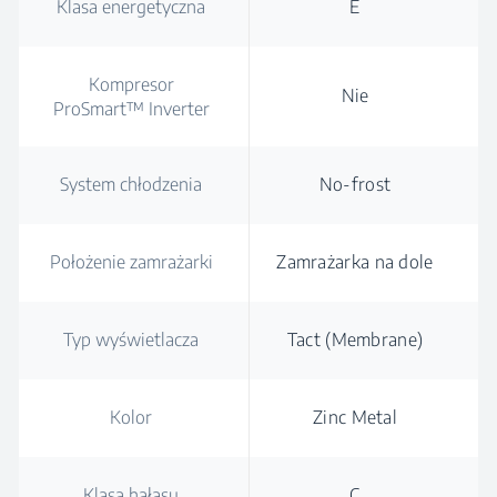
Klasa energetyczna
E
Kompresor
Nie
ProSmart™ Inverter
System chłodzenia
No-frost
Położenie zamrażarki
Zamrażarka na dole
Typ wyświetlacza
Tact (Membrane)
Kolor
Zinc Metal
Klasa hałasu
C