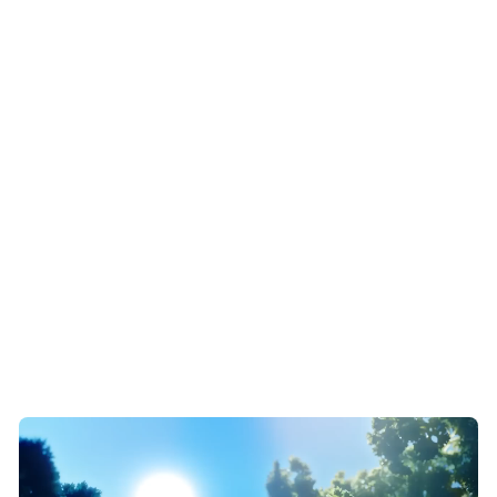
193.5
54
55
Wysokość
Szerokość
Głębokość
Pojemność
Pojemność
chłodziarki
zamrażarki
netto
netto
Świeża żywność
Żywność mrożona
Pojemność chłodziarki
Pojemność zamrażarki
netto
netto