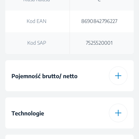
Kod EAN
8690842796227
Kod SAP
7525520001
Pojemność brutto/ netto
Pojemność brutto
325 L
Technologie
Pojemność całkowita
300 L
(l)