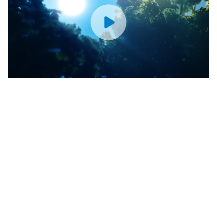
224 L
76 L