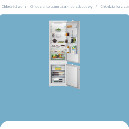
Chłodnictwo
/
Chłodziarko-zamrażarki do zabudowy
/
Chłodziarka z za