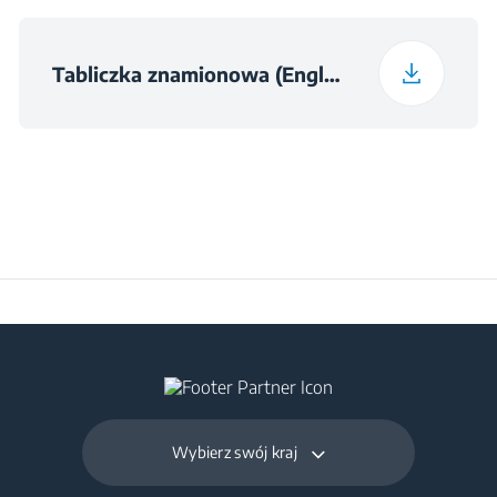
Całkowita pojemność
Tabliczka znamionowa (English)
komory świeżej
194 L
żywności i komory
chłodzenia (l)
Pojemność zamrażarki
76 L
(l)
Dzienna zdolność
3.5 kg
zamrażania (kg/dzień)
Wybierz swój kraj