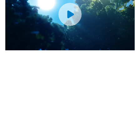
194 L
76 L