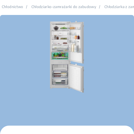
Chłodnictwo
/
Chłodziarko-zamrażarki do zabudowy
/
Chłodziarka z za