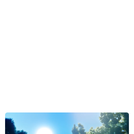
177.5
54
55
Wysokość
Szerokość
Głębokość
Pojemność
Pojemność
chłodziarki
zamrażarki
netto
netto
Świeża żywność
Żywność mrożona
Pojemność chłodziarki
Pojemność zamrażarki
netto
netto