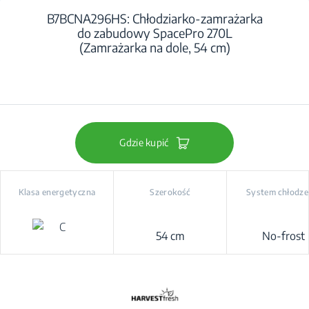
B7BCNA296HS: Chłodziarko-zamrażarka
do zabudowy SpacePro 270L
(Zamrażarka na dole, 54 cm)
Gdzie kupić
Klasa energetyczna
Szerokość
System chłodze
54 cm
No-frost