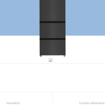
Szerokość
System chłodzenia