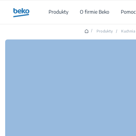
Main content starts here
Produkty
O firmie Beko
Pomoc 
/
Produkty
/
Kuchnia