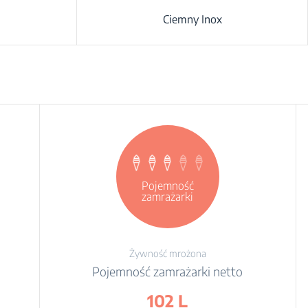
Ciemny Inox
Pojemność
zamrażarki
netto
Żywność mrożona
Pojemność zamrażarki netto
102 L