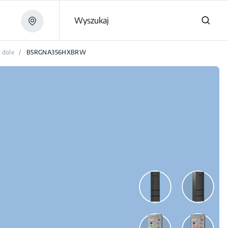
Wyszukaj
 dole
/
B5RGNA356HXBRW