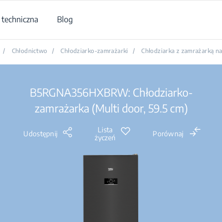
techniczna
Blog
/
Chłodnictwo
/
Chłodziarko-zamrażarki
/
Chłodziarka z zamrażarką na
B5RGNA356HXBRW: Chłodziarko-
zamrażarka (Multi door, 59.5 cm)
Lista
Udostępnij
Porównaj
życzeń