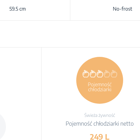
59.5 cm
No-frost
Pojemność
chłodziarki
netto
Świeża żywność
Pojemność chłodziarki netto
249 L