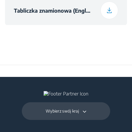
Tabliczka znamionowa (English)
Czas wzrostu
10
temperatury (godziny)
Całkowita pojemność
komory świeżej
369 L
żywności i komory
chłodzenia (l)
Pojemność zamrażarki
196 L
(l)
Dzienna zdolność
4.6 kg
Wybierz swój kraj
zamrażania (kg/dzień)