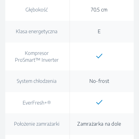
Głębokość
70.5 cm
Klasa energetyczna
E
Kompresor
ProSmart™ Inverter
System chłodzenia
No-frost
EverFresh+®
Położenie zamrażarki
Zamrażarka na dole