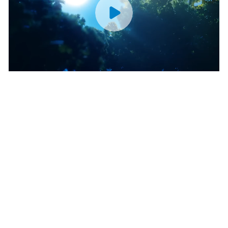
369 L
196 L