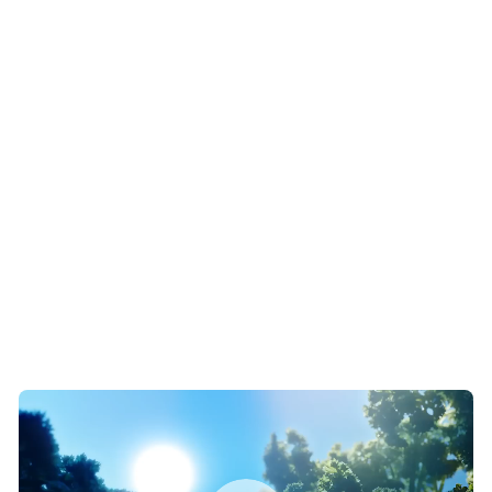
182
90.8
70.5
Wysokość
Szerokość
Głębokość
Pojemność
Pojemność
chłodziarki
zamrażarki
netto
netto
Świeża żywność
Żywność mrożona
Pojemność chłodziarki
Pojemność zamrażarki
netto
netto