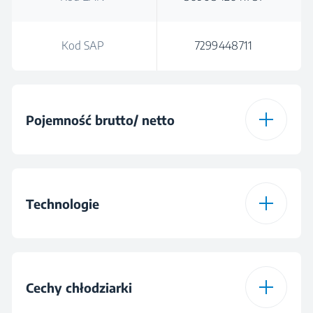
Kod SAP
7299448711
Pojemność brutto/ netto
Pojemność brutto
617
Technologie
Pojemność całkowita
565 L
(l)
Kompresor
ProSmart™ Inverter
Cechy chłodziarki
Całkowita pojemność
komory świeżej
369 L