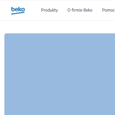
Main content starts here
Produkty
O firmie Beko
Pomoc 