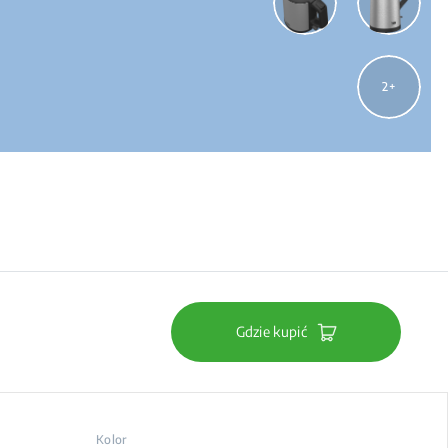
2
Gdzie kupić
Kolor