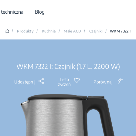
techniczna
Blog
/
Produkty
/
Kuchnia
/
Małe AGD
/
Czajniki
/
WKM 7322 I
WKM 7322 I: Czajnik (1.7 L, 2200 W)
Lista
Udostępnij
Porównaj
życzeń