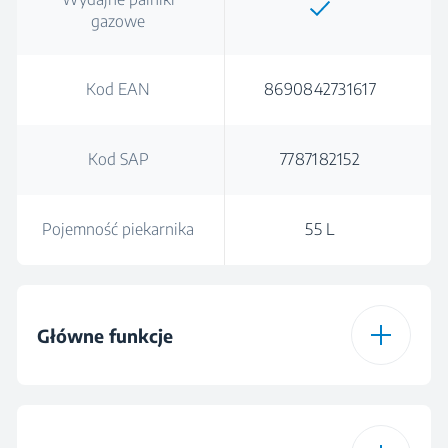
gazowe
Kod EAN
8690842731617
Kod SAP
7787182152
Pojemność piekarnika
55 L
Główne funkcje
Liczba funkcji
6