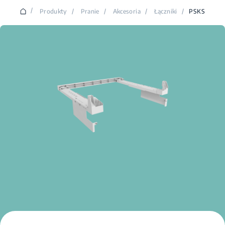
/
Produkty
/
Pranie
/
Akcesoria
/
Łączniki
/
PSKS