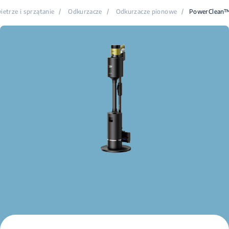
etrze i sprzątanie
/
Odkurzacze
/
Odkurzacze pionowe
/
PowerClean™