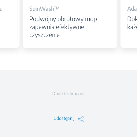
z
SpinWash™
Ada
Podwójny obrotowy mop
Dok
zapewnia efektywne
każ
czyszczenie
Dane techniczne
Udostępnij