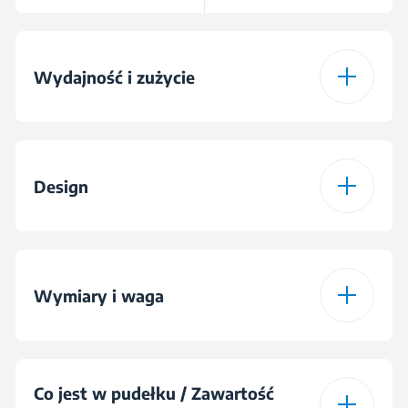
Wydajność i zużycie
Czas pracy
60 min
Design
Pojemność
0.5 L
Turbo-szczotka 360°
Typ silnika
BLDC
Wymiary i waga
Wyjmowana bateria
Pojemność urządzenia
0.9
ręcznego
Wysokość
125 cm
Składana rura
Co jest w pudełku / Zawartość