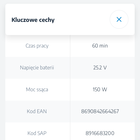
Kluczowe cechy
Czas pracy
60 min
Napięcie baterii
25.2 V
Moc ssąca
150 W
Kod EAN
8690842664267
Kod SAP
8916683200