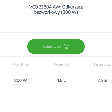
VCO 32804 AW: Odkurzacz
bezworkowy (800 W)
Gdzie kupić
Moc silnika
Pojemność
Zasięg pracy
800 W
1.8 L
7.5 m