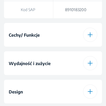
Kod SAP
8910183200
Cechy/ Funkcje
Filtr HEPA
Wydajność i zużycie
Moc silnika
800 W
Design
Poziom hałasu
76 dBA