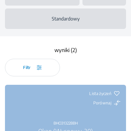
Standardowy
wyniki (2)
Filtr
Lista życzeń
Porównaj
BHCI31322BBH
Okap (Wyspowy, 30)