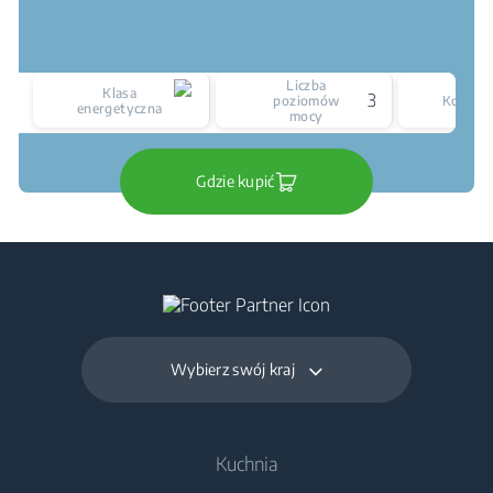
Liczba
Klasa
3
poziomów
Kolor
energetyczna
mocy
Gdzie kupić
Wybierz swój kraj
Kuchnia