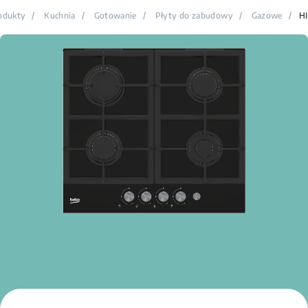
odukty
/
Kuchnia
/
Gotowanie
/
Płyty do zabudowy
/
Gazowe
/
H