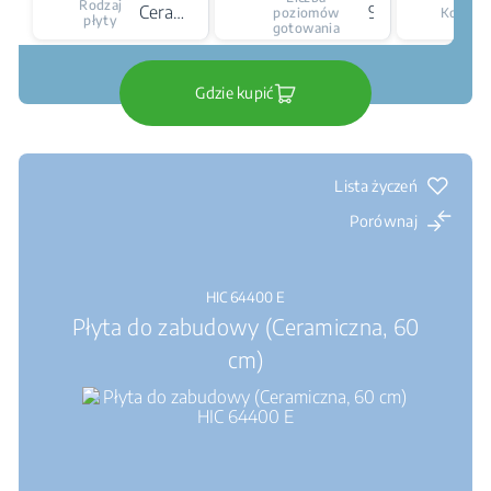
Rodzaj
Ceramiczna
9
poziomów
Kolor
płyty
gotowania
Gdzie kupić
Lista życzeń
Porównaj
HIC 64400 E
Płyta do zabudowy (Ceramiczna, 60
cm)