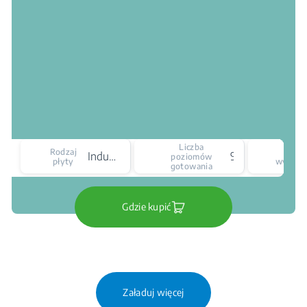
Liczba
Rodzaj
Ty
Indukcyjna
9
poziomów
płyty
wyświet
gotowania
Gdzie kupić
Załaduj więcej