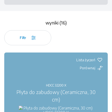
wyniki (16)
Filtr
Lista życzeń
Porównaj
HDCC 32200 X
Płyta do zabudowy (Ceramiczna, 30
cm)