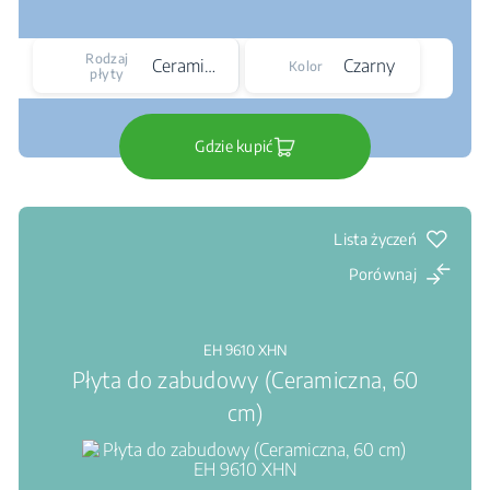
Rodzaj
Ceramiczna
Czarny
Kolor
płyty
Gdzie kupić
Lista życzeń
Porównaj
EH 9610 XHN
Płyta do zabudowy (Ceramiczna, 60
cm)