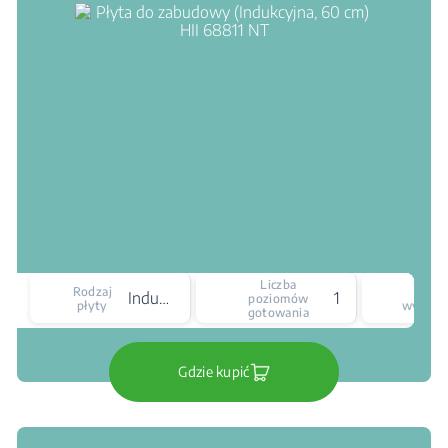
Liczba
Rodzaj
Ty
Indukcyjna
15
poziomów
płyty
wyświet
gotowania
Gdzie kupić