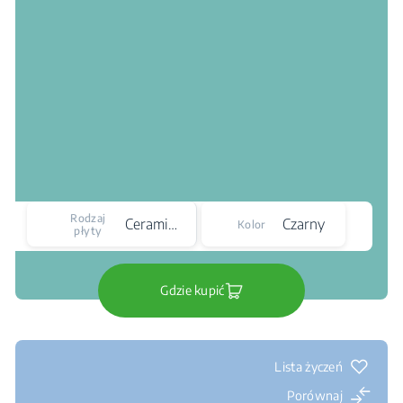
Rodzaj
Ceramiczna
Czarny
Kolor
płyty
Gdzie kupić
Lista życzeń
Porównaj