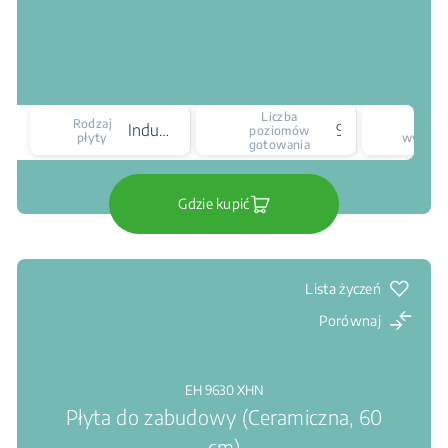
Liczba
Rodzaj
Ty
Indukcyjna
9
poziomów
płyty
wyświet
gotowania
Gdzie kupić
Lista życzeń
Porównaj
EH 9630 XHN
Płyta do zabudowy (Ceramiczna, 60
cm)