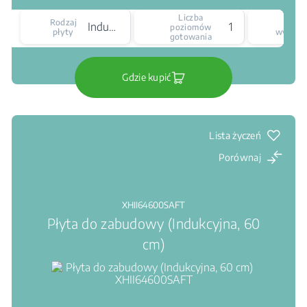
Liczba
Rodzaj
Ty
Indukcyjna
15
poziomów
płyty
wyświet
gotowania
Gdzie kupić
Lista życzeń
Porównaj
XHII64600SAFT
Płyta do zabudowy (Indukcyjna, 60
cm)