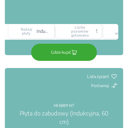
Liczba
Rodzaj
Ty
Indukcyjna
9
poziomów
płyty
wyświet
gotowania
Gdzie kupić
Lista życzeń
Porównaj
HII 68811 NT
Płyta do zabudowy (Indukcyjna, 60
cm)