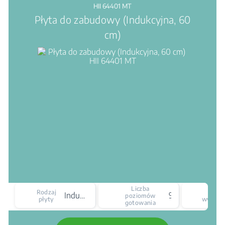
HII 64401 MT
Płyta do zabudowy (Indukcyjna, 60
cm)
Liczba
Rodzaj
Ty
Indukcyjna
9
poziomów
płyty
wyświet
gotowania