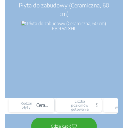
Płyta do zabudowy (Ceramiczna, 60
cm)
Liczba
Rodzaj
Ty
Ceramiczna
9
poziomów
płyty
wyświet
gotowania
Gdzie kupić