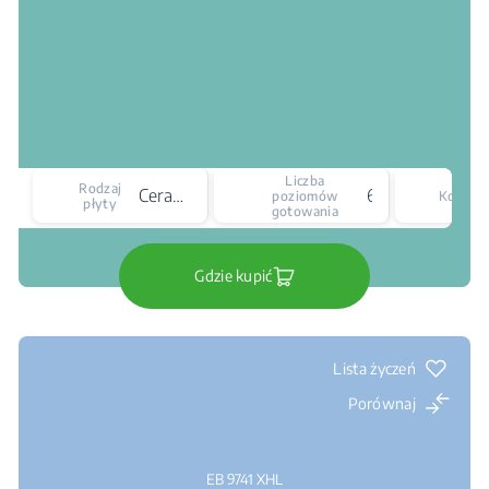
Liczba
Rodzaj
Ceramiczna
6
poziomów
Kolor
płyty
gotowania
Gdzie kupić
Lista życzeń
Porównaj
EB 9741 XHL