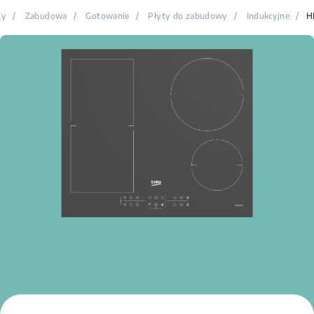
ty
/
Zabudowa
/
Gotowanie
/
Płyty do zabudowy
/
Indukcyjne
/
H