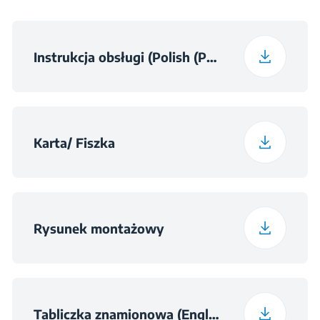
Liczba pól
Waga
9.85 kg
4
elektrycznych
Instrukcja obsługi (Polish (Poland))
Wysokość z
12.5 cm
opakowaniem
Szerokość z
Karta/ Fiszka
65 cm
opakowaniem
Głębokość z
60 cm
opakowaniem
Rysunek montażowy
Waga z opakowaniem
10.9 kg
Tabliczka znamionowa (English)
Wymiary wnęki