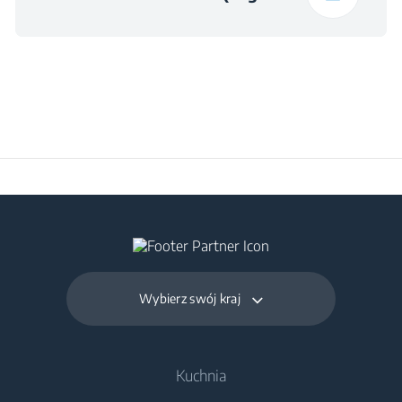
h×560×490
(WxSZxD) (mm)
Wybierz swój kraj
Kuchnia