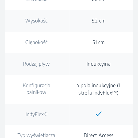
Wysokość
5.2 cm
Głębokość
51 cm
Rodzaj płyty
Indukcyjna
Konfiguracja
4 pola indukcyjne (1
palników
strefa IndyFlex™)
IndyFlex®
Typ wyświetlacza
Direct Access