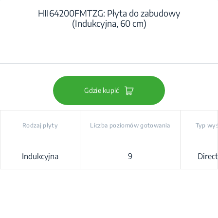
HII64200FMTZG: Płyta do zabudowy
(Indukcyjna, 60 cm)
Gdzie kupić
Rodzaj płyty
Liczba poziomów gotowania
Typ wyś
Indukcyjna
9
Direc