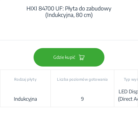
HIXI 84700 UF: Płyta do zabudowy
(Indukcyjna, 80 cm)
Gdzie kupić
Rodzaj płyty
Liczba poziomów gotowania
Typ wyś
LED Disp
Indukcyjna
9
(Direct A