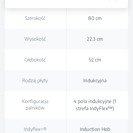
Szerokość
80 cm
Wysokość
22.3 cm
Głębokość
52 cm
Rodzaj płyty
Indukcyjna
Konfiguracja
4 pola indukcyjne (1
palników
strefa IndyFlex™)
Indyflex+®
Induction Hob