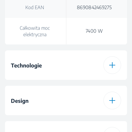
Kod EAN
8690842469275
Całkowita moc
7400 W
elektryczna
Technologie
Rodzaj płyty
Indukcyjna
Design
Indyflex+®
Induction Hob
Extractor
Design płyty
Szkło
podpalnikowej