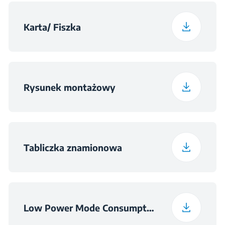
Głębokość z
83 cm
opakowaniem
Karta/ Fiszka
Waga z opakowaniem
31.2 kg
Rysunek montażowy
Wymiary wnęki
hX740X490
(WxSZxD) (mm)
Tabliczka znamionowa
Low Power Mode Consumption Information