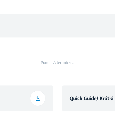
na
irowania
rowania
Pomoc & techniczna
aniem
Quick Guide/ Krótki
aniem