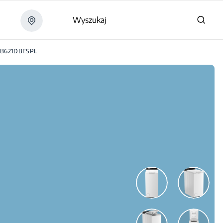
Wyszukaj
B621DBESPL