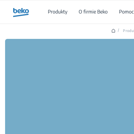
Main content starts here
Produkty
O firmie Beko
Pomoc 
/
Produ