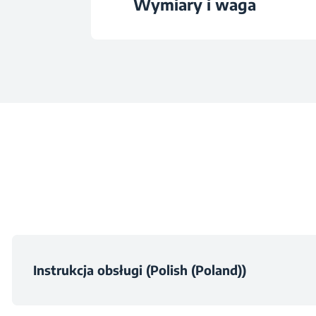
Wymiary i waga
Klasa energetycz
Wysokość
Maksymalna prędkość w
Szerokość
Głośność podczas wi
Głębokość
Napięcie
Waga
Częstotliwość
Wysokość z opakow
Instrukcja obsługi (Polish (Poland))
Zużycie wody
Szerokość z opakow