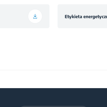
aniem
Etykieta energetyczn
i
iem