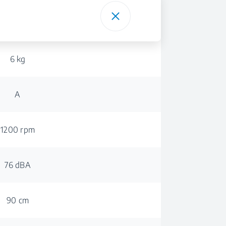
6 kg
A
1200 rpm
76 dBA
90 cm