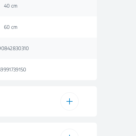
40 cm
60 cm
90842830310
59991739150
6 kg