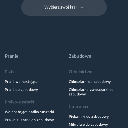
Wybierz swój kraj
Pranie
Zabudowa
Pralki
Chłodnictwo
Pralki wolnostojące
Chłodziarki do zabudowy
Pralki do zabudowy
Chłodziarko-zamrażarki do
zabudowy
Pralko-suszarki
Gotowanie
Wolnostojące pralko suszarki
Piekarniki do zabudowy
Pralko suszarki do zabudowy
Mikrofale do zabudowy