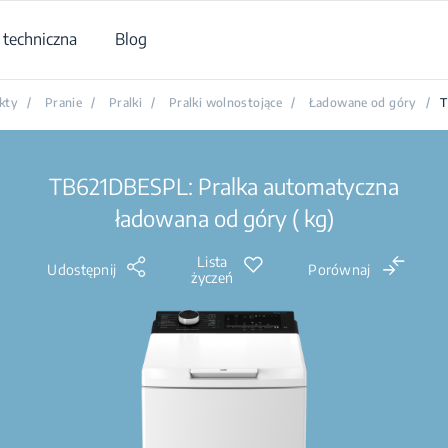
techniczna
Blog
kty
/
Pranie
/
Pralki
/
Pralki wolnostojące
/
Ładowane od góry
/
T
TB621DBESPL: Pralka automatyczna
ładowana od góry ( kg)
Lista
Udostępnij
Porównaj
życzeń