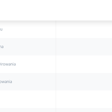
du
na
irowania
rowania