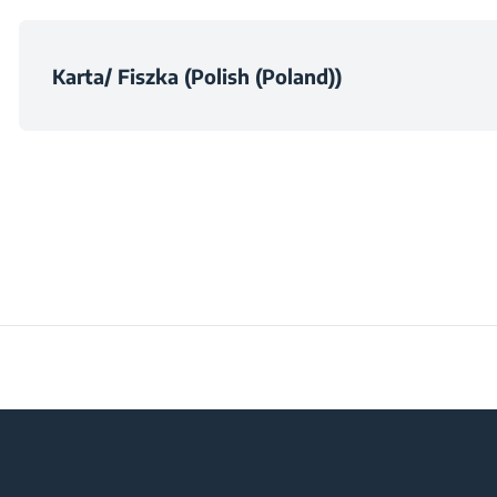
Zużycie prądu
Głębokość z opakow
Karta/ Fiszka (Polish (Poland))
Klasa głośnośc
Waga z opakowan