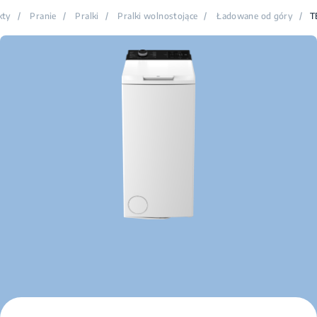
kty
/
Pranie
/
Pralki
/
Pralki wolnostojące
/
Ładowane od góry
/
T