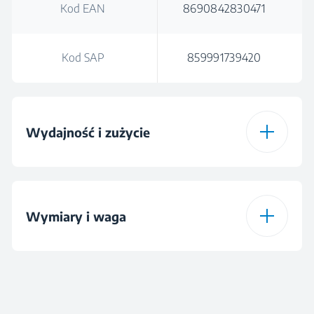
Kod EAN
8690842830471
Kod SAP
859991739420
Wydajność i zużycie
Pojemność wsadu
6 kg
Wymiary i waga
Klasa energetyczna
B
Wysokość
90 cm
Maksymalna prędkość
1200 rpm
wirowania